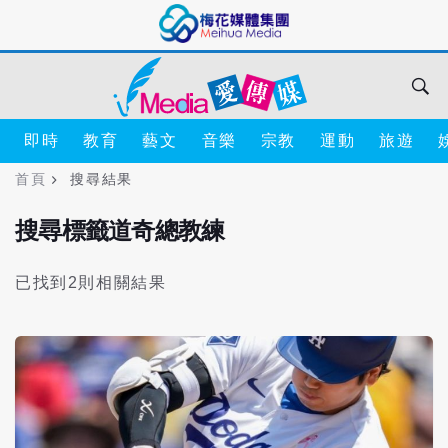
即時
教育
藝文
音樂
宗教
運動
旅遊
首頁
搜尋結果
搜尋標籤道奇總教練
已找到2則相關結果