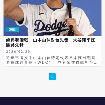
率、4成18長打率，且已連續10場比賽未能開
轟，與季初火燙手感形成鮮明對比。 談及大谷
目前的打擊問題，羅伯斯分析指出，大谷對速
球的掌握明顯不如以往，尤其面對腰帶附近高
度的球路時，揮棒節奏略顯遲滯。羅伯斯表
示：「看起來他有些被速球擠壓。過去這類球
運動
他通常能打向中外野甚至反方向，覆蓋範圍非
常大，但現在他的揮棒似乎慢了半拍，軌道也
經典賽備戰 山本由伸對台先發 大谷翔平扛
稍微偏低，關鍵就是時機點沒有完全對上。」
開路先鋒
他進一步指出，目前大谷擊出的球多為高飛球
或飛向左外野的平凡飛球，缺乏過去熟悉的強
2026/02/20
勁擊球品質。「以翔平原本的能力，那些球很
道奇王牌投手山本由伸確定代表日本隊出戰世
多時候應該是二壘安打，甚至直接形成全壘
界棒球經典賽（WBC），並有望在首戰對台灣
打。當他無法穩定產生長打，就代表他還沒有
時擔任先發。道奇總教練羅伯斯（Dave
處在最佳狀態。翔平最具威脅的時候，是能把
Roberts）20日受訪時透露，山本將先於春訓
球真正打穿前方防線，而現在節奏顯然還差了
開幕戰登板調整；另一方面，大谷翔平也規劃
1
一點。」羅伯斯說。 面對外界對大谷表現的高
在春訓期間以第一棒指定打擊身分出賽，為經
度放大檢視，羅伯斯也坦言，作為聯盟最受矚
典賽暖身。 山本由伸18日完成春訓第2次Live
目的球星之一，大谷勢必承受更高標準。「整
BP，投2局共用30球，面對8名打者被擊出3
體數據其實不算太差，但考量到他是翔平、以
支安打，送出2次三振。其中，道奇韓籍野手
及他過去展現過的能力，現在的表現確實低於
金慧成單場敲出2安，還包括一發全壘打。整
大家對他的期待。」羅伯斯表示。 值得注意的
體內容被視為正常調整進度。 依道奇規畫，春