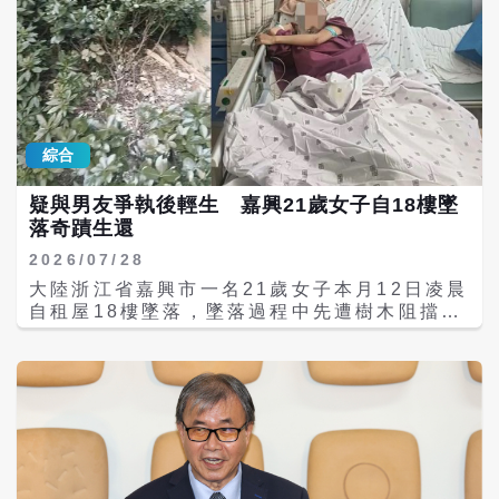
綜合
疑與男友爭執後輕生 嘉興21歲女子自18樓墜
落奇蹟生還
2026/07/28
大陸浙江省嘉興市一名21歲女子本月12日凌晨
自租屋18樓墜落，墜落過程中先遭樹木阻擋，
隨後跌落社區綠化帶，經緊急送醫搶救後奇蹟
生還。紅星新聞報導，女子一度昏迷約一周，
目前已恢復意識，仍需接受後續手術及長期復
健。當地警方表示，案件仍在調查中，墜樓原
因尚待釐清。 女子家屬表示，傷者（化名小
怡）來自雲南省，與男友交往約兩年，兩人一
同在嘉興工作。家屬指出，兩人近期因感情問
題多次發生爭執，7月10日再度鬧分手，小怡