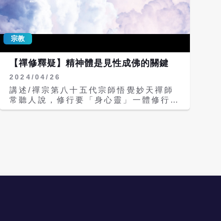
團拜除了北部弟子及地球佛國大家庭的家
人們齊聚台北南港大禪堂，另有來自美國
的弟子專程來台與會，中南部、東部道場
宗教
及海外道場則同步視訊連線觀看轉播，殊
勝吉祥。 今年是馬年，活動一開場就由
簡華葆老師帶領的葆舞壂演出《天馬奔
【禪修釋疑】精神體是見性成佛的關鍵
騰》舞曲，羅常秦老師以二胡伴奏，氣勢
2024/04/26
磅礡，感動人心。隨後，主持人帶領眾人
恭誦統天大佛祝壽詞，眾皆誓願一世成
講述/禪宗第八十五代宗師悟覺妙天禪師
佛。接著，弟子們向妙天師父拜年，彼此
常聽人說，修行要「身心靈」一體修行；
也互相祝賀「超越時空、立馬成功」。妙
請問「身心靈」要怎麼修？ 人有三種身
天禪師慈悲為現場的壽桃、平安果等加
體，肉體、精神體和靈性體；肉體是生理
持，而特地從美國回來的弟子覺妙通明，
結構，它會生病，當肉體生病時，就要看
則代表美國師兄姐向妙天師父獻上剛出版
醫生，讓它回復健康，得到清淨；第二種
的英文版《印心禪法真修實證》作為新春
是精神體，它也會生病，比方像鬱悶、壓
賀禮，這是地球佛國美國分會出版的第一
力、煩惱、痛苦等，只要能找出原因，就
本妙天師父的英譯著作。 妙天禪師接著
可以轉痛苦為快樂，回復清淨。由此可
為大家開示。禪師說，雖然大家都知道修
知，為什麼禪定要盤腿？因為要取得身心
行是為了要明心見性、見性成佛，但更重
一致，讓身心能夠統一、協調。 當一個
要的是，自己要確知能不能成佛。禪師開
人精神體旺盛時，身體也會很健康。身體
示，修行印心禪法可以讓身體健康，每
為什麼會生病？因為過於物質化，讓身體
天、每年都能看見自己的身體更健康。
的品質愈來愈低落，所以才會生病；也就