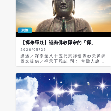
宗教
【禪修釋疑】認識佛教禪宗的「禪」
2026/05/25
講述／禪宗第八十五代宗師悟覺妙天禪師
圖文提供／禪天下雜誌 問： 常聽人說
「學禪」能提升身心靈，那麼佛家的禪法
源流和內容為何？ 答： 佛家的禪法，大
概可分為三種：唸佛坐禪、持咒坐禪與佛
教禪宗的禪。其中佛教禪宗的禪，是佛教
裏面最重要的一派。 禪中無他心 定中
無他相 禪宗的禪，是從中國梁武帝時
代，達摩祖師從印度來到中國，在少林寺
弘揚佛法的時候，教人如何禪坐開始。
祖師教弟子禪定的口訣，就是「禪中無他
心」、「定中無他相」。「禪中無他心」