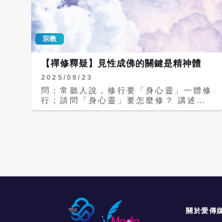
是你在禪當中，沒有其他的心去想其他的
事，就是無欲；「定中無他相」是定的時
候，沒有妄念，就是無念。這種「禪中無
宗教
他心，定中無他相」的方法，才是真正能
夠直指本心，見性成佛的修行方法。所以
佛教禪宗，才是唯一可以一世成就、當下
【禪修釋疑】見性成佛的關鍵是精神體
開悟、即身成佛的正法傳承法脈。 禪宗
2025/09/23
的禪，從達摩祖師開始，經過二祖慧可大
師、三祖僧璨大師、四祖道信大師、五祖
問：常聽人說，修行要「身心靈」一體修
弘忍大師、六祖慧能大師，都是「以心傳
行；請問「身心靈」要怎麼修？ 講述／
心，傳佛心印」，以佛的心印，傳佛的心
禪宗第八十五代宗師悟覺妙天禪師 圖文
印，就是以最清淨的本心及佛的證量，來
提供／禪天下雜誌 答：人有三種身體，
傳給他的弟子，讓他也能得到同樣清淨的
肉體、精神體和靈性體；肉體是生理結
本心，同等佛的證量，這就是禪宗的祖
構，它會生病，當肉體生病時，就要看醫
師，「釋迦牟尼佛」所開示的「不立文
生，讓它回復健康，得到清淨；第二種是
字，教外別傳」，不經由文字的這種相，
精神體，它也會生病，比方像鬱悶、壓
不經由口說這種聲音的音相，而是弟子直
力、煩惱、痛苦等，只要能找出原因，就
接能夠和上師印心，並由上師將佛的證
可以轉痛苦為快樂，回復清淨。由此可
量，全部傳承給弟子，也就是禪宗佛祖心
知，為什麼禪定要盤腿？因為要取得身心
印的印心佛法。 人間的天堂在心裡 一個
一致，讓身心能夠統一、協調。 當一個
傳承的上師，因為已經修行證道，自然而
人精神體旺盛時，身體也會很健康。身體
關於愛傳
然在衪的身心裏面，所有眾生都被超度到
為什麼會生病？因為過於物質化，讓身體