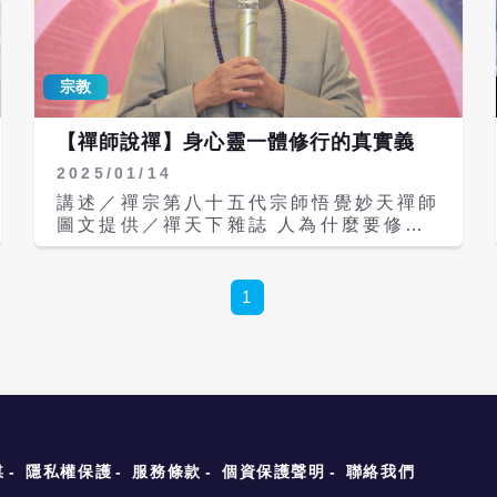
世音菩薩聖壽無疆，祈請觀世音菩薩大慈
大悲為人類帶來和平曙光，消弭一切戰
爭，人人安居樂業，幸福美滿。 接著，
宗教
禪師為眾人開示：禪行者要效法觀世音菩
薩大慈大悲的精神，要把佛經與見證統合
起來，普行菩薩道，即六度萬行──布
【禪師說禪】身心靈一體修行的真實義
施、持戒、忍辱、精進、禪定、般若。
2025/01/14
禪師開示，我們學佛，要學習觀世音菩薩
大慈大悲的大愛精神：「大慈是無條件、
講述／禪宗第八十五代宗師悟覺妙天禪師
無窮大的愛；大悲是把人間一切痛苦當成
圖文提供／禪天下雜誌 人為什麼要修
自己的痛苦，這就是觀世音菩薩的偉大。
行？修行的目的，是要透過正法的洗禮，
我們要學習觀世音菩薩這種精神，以及祂
將過去世的業力及今世的身心障礙得到清
清淨的身心靈和智慧。」 禪師開示：
淨。 世尊利用六年的時間解脫身心，不
1
「學佛是整套的，不是說今天學金剛經，
但度盡體內的所有眾生，內心也完全淨
就只是學金剛經；學心經，就只是學心
化，不再有煩惱地獄。因此，我們修行，
經。我們在研究經典之外，還要與自己的
也要跟世尊一樣，讓體內的眾生全部都度
修行見證統合，因為佛經不是佛親自撰寫
化，心理上也要沒有煩惱，能夠完全自由
的，是後世大師所寫，所以我們學佛，要
而充滿法喜，這樣才是真正的修行。 解
把經典和修行見證串聯起來。」 例如
脫的初步，即是要見性，如何見性？則是
《心經》說：「照見五蘊皆空，度一切苦
要超越三大阿僧祇劫，也就是要解脫身
厄。」然而，妙天禪師證道後的體會是，
體、心理、累世業力的障礙。 出離三界
媒
隱私權保護
服務條款
個資保護聲明
聯絡我們
只有「五蘊皆空」還不夠，還少了一蘊或
見性成就 一般人對修行的認知，大都停