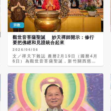
宗教
觀世音菩薩聖誕 妙天禪師開示：修行
要把佛經和見證統合起來
2026/04/06
文／禪天下雜誌 農曆2月19日（國曆4月
6日）為觀世音菩薩聖誕，新竹關西慈航
觀音禪寺當日特別舉辦「點亮菩提心燈大
法會」，為觀世音菩薩祝壽，並恭請禪宗
第八十五代宗師悟覺妙天禪師親臨主持；
一大早從寺門剛開就有全台各地禪宗弟子
與信眾安靜排隊等候進場，近兩千名信眾
把慈航寺內外都坐滿了。禪師於近十點抵
達時，原本下著雨的清明天氣，此時竟放
晴了。 妙天禪師首先為所有菩提心燈與
功德名錄開光，並為結緣品與壽桃加持祝
福。接著步上二樓主持法會。禪師恭祝觀