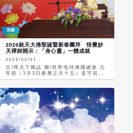
宗教
2026統天大佛聖誕暨新春團拜 悟覺妙
天禪師開示：「身心靈」一體成就
2026/03/01
文/禪天下雜誌 圖/世界地球佛國總會 元
宵節（3月3日農曆正月十五）是宇宙第
一尊佛「妙無金身統天大佛」在人間的聖
誕，世界地球佛國總會特別提前在2月28
日週六當天，在台北南港大禪堂與地球佛
國大家庭的家人們一起為統天大佛暖壽，
並舉辦新春團拜。禪宗第八十五代宗師悟
覺妙天禪師身為地球佛國大家庭的大家
長，特別親臨現場與眾人同歡。活動精心
設計了六祖慧能大師音樂評書、悟覺妙天
禪師法語《一世成佛頌》改編音樂作品等
精彩節目，眾人都心開意解。 今年新春