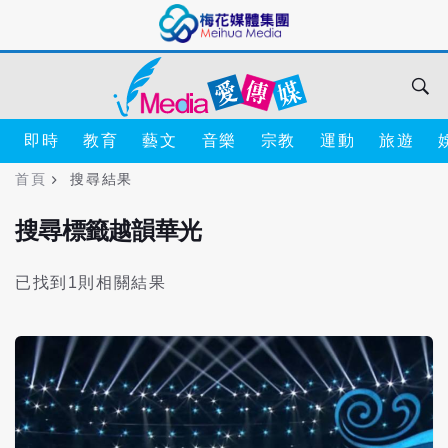
即時
教育
藝文
音樂
宗教
運動
旅遊
首頁
搜尋結果
搜尋標籤越韻華光
已找到1則相關結果