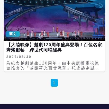
藝文
【大陸映像】越劇120周年盛典登場！百位名家
齊聚獻藝 跨世代同唱經典
2026/05/30
為紀念越劇誕生120周年，由中央廣播電視總
台推出的「越韻華光百廿流芳」紀念越劇誕生
120周年主題晚會，將於今天（30日）晚間7
時30分在央視戲曲頻道（CCTV-11）首播，
央視頻CMG戲曲及央視文藝平台同步播出，並
1
將於6月6日晚間9時在央視綜藝頻道（CCTV-
3）播出。 本次晚會匯聚全大陸16家頂尖越劇
院團、22位中國戲劇梅花獎得主，以及近百位
越劇傳承者同台演出。包括何賽飛、蔡浙飛、
趙志剛、單仰萍、李雲霄、陳麗君、王濱梅、