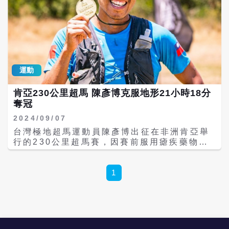
運動
肯亞230公里超馬 陳彥博克服地形21小時18分
奪冠
2024/09/07
台灣極地超馬運動員陳彥博出征在非洲肯亞舉
行的230公里超馬賽，因賽前服用瘧疾藥物而
導致不舒服，到面對地形考驗、比賽壓力，全
程5天的折磨，儘管疲累仍展現意志力，在當
地時間（6日）仍以21小時18分奪得冠軍。 今
1
年3月陳彥博曾經拿下瑞典500公里不休息極地
橫越賽跑步分組第2名，8月底飛抵非洲肯亞，
備戰超馬分站賽。 肯亞230公里超馬賽為期5
天，參賽選手不僅面臨多變氣候、高海拔與多
元地形等考驗，不少路段還得手腳並用攀爬。