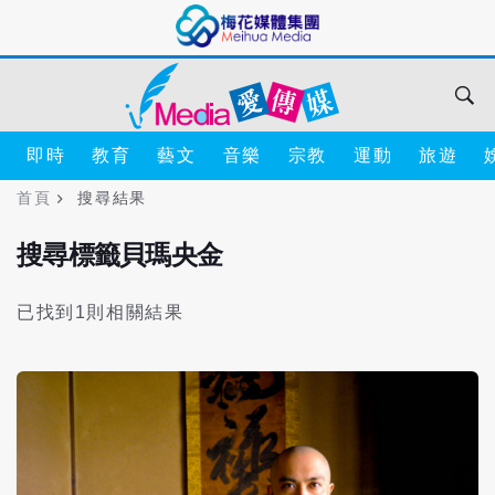
即時
教育
藝文
音樂
宗教
運動
旅遊
首頁
搜尋結果
搜尋標籤貝瑪央金
已找到1則相關結果