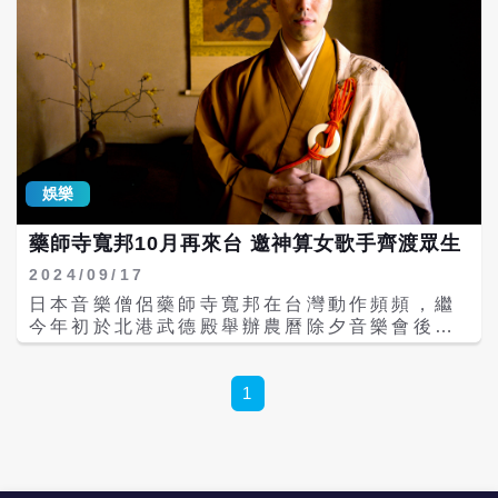
娛樂
藥師寺寬邦10月再來台 邀神算女歌手齊渡眾生
2024/09/17
日本音樂僧侶藥師寺寬邦在台灣動作頻頻，繼
今年初於北港武德殿舉辦農曆除夕音樂會後，
歌曲又被收錄在近期上映的大尺度國片《破浪
男女》中，以及在台東「月光海音樂節」演
出，10月他將攜新專輯《悟Satori》再度來
1
台，在北中南三地開唱。 新專輯中歌曲〈般若
心經HipHop〉推出後衝上iTunes Store（台
灣）的嘻哈/說唱首曲的第3名。一直追求各種
音樂與佛經融合的藥師寺寬邦，在這次專輯中