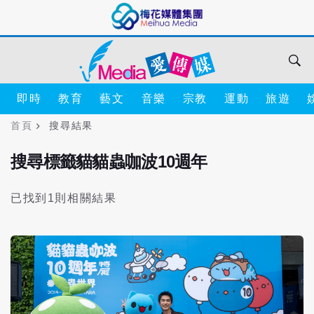
即時
教育
藝文
音樂
宗教
運動
旅遊
首頁
搜尋結果
搜尋標籤貓貓蟲咖波10週年
已找到1則相關結果