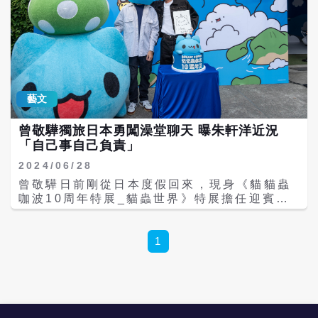
藝文
曾敬驊獨旅日本勇闖澡堂聊天 曝朱軒洋近況
「自己事自己負責」
2024/06/28
曾敬驊日前剛從日本度假回來，現身《貓貓蟲
咖波10周年特展_貓蟲世界》特展擔任迎賓大
使。這趟日本行他挑戰自己內向個性，逼自己
每天找話題與陌生人交談，還因為看了日本演
員役所廣司主演的電影《我的完美日常》，隻
1
身跑去享受日式澡堂氛圍，開心與陌生伯伯聊
天。 曾敬驊跟朱軒洋一起主持《二呆流浪記之
完全大人手冊》，在朱軒洋陷入劈腿風波沉寂
時，他坦言有約朱軒洋吃飯，也透露朱軒洋近
況，「我覺得他現在整個人的狀態，是全心全