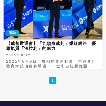
運動
【成都世運會】「九頭身裁判」爆紅網路 優
雅氣質「法拉利」的魅力
2025/08/12
2025年8月9日，成都世界運動會（世運會）
體育舞蹈項目賽場邊，一位來自拉脫維亞
（Latvija）的裁判意外成為社交媒體焦點。
55歲身高191公分的謝爾蓋辛金斯（Sergejs
Sinkins）以挺拔站姿、修長身材與從容氣
1
質，被大陸網友封為「九頭身裁判」「法拉利
老了還是法拉利」，相關短影片在6小時內獲
得近10萬個讚。 8月8日下午，成都城北體育
館拉丁舞半決賽進行期間，鏡頭掃過裁判席，
捕捉到55歲身高191公分，身著黑色西裝、銀