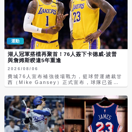
運動
湖人冠軍搭檔再聚首！76人簽下卡德威-波普
與詹姆斯睽違5年重逢
2026/08/06
費城76人宣布補強後場戰力，籃球營運總裁甘
西（Mike Gansey）正式宣布，球隊已簽下
擁有兩枚NBA總冠軍戒指的後衛卡德威-波普
（Kentavious Caldwell-Pope）。新球季
他將身披76人1號球衣，也將與昔日湖人冠軍
隊友詹姆斯（LeBron James）睽違5年再次
攜手合作。 根據NBA官網報導，76人並未公
開雙方合約內容。卡德威-波普上季效力曼菲斯
灰熊，共出賽51場，平均上場21.3分鐘，繳出
8.4分、2.7次助攻、2.5個籃板，投籃命中率