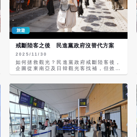
部觀光署詢問正確的視覺識別圖案，一併
公布在臉書。至於該LOGO是用在何處，
截至發文為止，交通部尚未回覆。 翁曉
玲表示，觀光署還真有錢，2024年才推
出台灣觀光品牌3.0版
旅遊
「TAIWANWaves of Wonder」（台
灣魅力‧驚喜無限），而2023年發包請聶
戒斷陸客之後 民進黨政府沒替代方案
永真新設計的圖案，是要用在哪兒呢？
2025/11/30
翁曉玲並盤點提供聶永真設計團隊這些年
來得到的政府標案，不包括包括與台灣設
如何拯救觀光？民進黨政府戒斷陸客後，
計研究院合作的標案如監察院LOGO設計
企圖從東南亞及日韓觀光客找補，但效果
案；她並表示：「至於聶永真工作室是否
不彰；業界則希望恢復兩岸交流。針對後
是民進黨政府偏愛的設計團隊，可受大衆
者，賴政府上台後，兩岸關係比蔡政府時
公評。」 根據翁曉玲辦公室整理聶永真
還糟，不具名旅遊業者表示，眼看明年又
設計團隊近年政府標案，從2016年蔡英
有縣市長選舉，選舉年台灣最情緒化，可
文政府至今共12案，其中高雄市政府文
以預料的是一直到明年底為止，兩岸交流
化局高達4案、中華郵政2案、台電2案，
不會有任何進展。 陸客來台的巔峰是
觀光署、中油、桃園市政府、台灣菸酒各
2015年的418萬人，占當年來台旅客的
1案。 另關於監察院、經濟部、觀光署
4成之強。重點是，馬政府那8年，陸客
LOGO標案，監察院改造後LOGO是幾條
扎扎實實就是來觀光，累計下來，馬政府
紅線左右交橫，經濟部改造後LOGO是藍
8年共2186萬名陸客來台，其中有1711
綠線左右交橫，觀光署改造後LOGO是幾
萬人來台目的是「觀光」，占比78％，