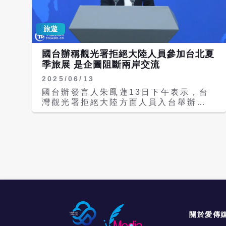
國際旅遊環境受重大事件的影響甚鉅，特
（Rex Takeshi）共同創作，以阿里山
別是中東戰事導致區域安全及燃油成本上
神木為靈感，高達21公尺的主體如同矗
揚，對國際旅遊產生衝擊。至於觀光逆差
立山林巨木，外部結構採用循環木料拼貼
旅遊
持續擴大，觀光署表示，受新台幣匯差、
而成，展現永續再生的環保精神。主燈上
地緣政治、競爭國家放寬簽證及颱風等因
半部以圓形環圈設計，象徵山巒間冉冉升
國台辦稱觀光署拒絕大陸人員參加台北夏
素影響，來台旅客成長未如預期。 針對
起的太陽，並以太陽、神木與水霧做為核
季旅展 是企圖阻斷兩岸交流
國人出國熱潮未減，觀光署解釋，主因航
心意象，融合聲光藝術、數位製造與新媒
班供給擴增、日幣匯率優勢、股市榮景帶
體創作，打造沉浸式聲光劇場體驗。 另
2025/06/13
動消費信心，以及春節長假等因素；同
外，觀光署署長陳玉秀表示，每年深受大
國台辦發言人朱鳳蓮13日下午表示，台
時，受中東局勢影響引發航空燃油附加費
小朋友及國際旅客喜愛的台灣燈會小提
灣觀光署拒絕大陸方面人員入台舉辦
調漲預期，催化民眾提前出國的熱潮。觀
燈，今年首度結合2026年生肖「馬」以
2025海峽兩岸台北夏季旅展申請，對旅
光署強調，觀光逆差並非台灣特有現象，
及台灣觀光代言人「喔熊」，突破以往純
展這類旅遊業界交流合作事項橫加干涉，
而是許多開放型經濟體共同面臨的現象。
生肖小提燈手法，以喔熊騎在木馬上做為
再次暴露其企圖阻斷兩岸交流往來的險惡
觀光署表示，我國長期即呈現出境旅客多
造型，如同小朋友騎在木馬上玩耍搖晃，
用心和無視業者困境、不管民眾死活的醜
於入境旅客的結構，反映的是國民所得提
極富童趣。木馬底部設計成收納空間，可
惡嘴臉。 朱鳳蓮以「答記者問」的方式
升、航空運輸便利及旅遊自由化的結果。
將文具、糖果或小飾品放置其中。命名則
評論台北旅展之事：有記者提問，據瞭
國人出國大多搭乘國籍航空，不僅帶動國
以台語諧音取名「喔熊馬抵嘉」，寓意元
解，台觀光署拒絕大陸方面人員入島舉辦
內航運發展，更活絡機場服務、旅行社、
宵期間好玩好看盡在台灣燈會主辦城市嘉
2025海峽兩岸台北夏季旅展申請。請問
金融保險及零售業等周邊產業，為國內經
義。 「光躍台灣．點亮嘉義」台灣燈會
對此有何評論？ 朱鳳蓮表示，大陸始終
濟帶來實質效益。觀光署重申，將積極推
將於3月3日（星期二）元宵節當日晚間7
秉持「兩岸一家親」理念，積極支持推動
展國際旅客重遊及會展順道遊，並深化區
點開燈，燈會期間主燈每半小時一場燈光
兩岸人員往來正常化和各領域交流常態
關於愛傳
域旅遊體驗，以延長旅客停留天數、鎖定
秀，燈會3月15日（星期日）晚上10點
化，回應兩岸同胞希望加強交流往來的熱