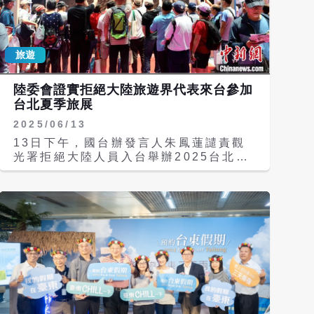
亦高於108年（疫情前）的7981.2萬人
次，顯示住宿市場規模已恢復並超越疫情
前水準。 從客源結構觀察，114年本國
旅遊
籍住客人次是6132.9萬人次，較113年
的5986.8萬人次增加約146萬人次，較
108年的5153萬人次增加約980萬人
陸委會證實拒絕大陸旅遊界代表來台參加
次；外國籍住客人次是2076.1萬人次，
台北夏季旅展
較113年增加約183萬人次，顯示國內外
2025/06/13
住宿需求均持續回升。觀光署解讀，整體
而言，市場已由疫情後復甦階段，逐步邁
13日下午，國台辦發言人朱鳳蓮譴責觀
入穩定發展階段。 價格方面，114年旅
光署拒絕大陸人員入台舉辦2025台北夏
館業（含觀光旅館及一般旅館）平均房價
季旅展，陸委會隨後證實此事並反擊稱，
2984元，較113年增0.81％；民宿平均
陸方公布「懲獨22條」後，國人赴陸旅
房價2438元，較113年年增1.37％，整
遊風險日高，此次陸方來台申請不符合專
體漲幅相較前期已趨於平穩。從市場分布
案申請的「必要性」條件，以及兩岸觀光
來看，約79％旅館房價低於平均水準，
旅遊「雙邊對等」政策立場，因此主管機
顯示住宿價格帶分布多元，消費者可依預
關不予同意。觀光署也說，國人赴陸風險
算與需求選擇。 供給方面，合法民宿房
高，不建議陸方來台推廣，因此未予同
間數由112年的4萬9007間增加至114年
意。 陸委會表示，台灣旅遊交流協會專
的5萬3628間，3年累計成長9.43％，
案申請中國大陸人士來臺參加「2025台
顯示旅宿供給穩定擴張。112年至114年
北夏季旅展」是為招攬國人赴陸旅遊，惟
旅宿業平均住房率分別是46.80％、
自去（113）年6月陸方公布「懲獨22