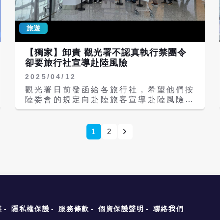
條綠斜線構成台灣地圖模樣。翁曉玲表示
平均每年有213萬名「純觀光」陸客，因
這些LOGO如出一轍，看似同一模板。
此當年台灣百工百業都賺了觀光財。相較
之下，今年1到8月陸客來台約43萬人
旅遊
次，且以「觀光」目的來台僅約22萬
人，僅占52％，人數僅巔峰時期的1成。
【獨家】卸責 觀光署不認真執行禁團令
陸客少來台，台灣民眾卻頗喜歡赴大陸旅
卻要旅行社宣導赴陸風險
遊。今年1到8月國人出國首選仍是日
本，449萬人次、占35.6％；第二名就
2025/04/12
是大陸，208萬人次、占16.5％，我與
觀光署日前發函給各旅行社，希望他們按
大陸觀光逆差來到165萬人。 2019年8
陸委會的規定向赴陸旅客宣導赴陸風險，
月陸方暫停赴台自由行，2020年1月我
業者反問，現在不是有禁團令，政府就應
政府以疫情為由禁止赴陸旅遊團，兩岸旅
該嚴格管理，不能放任旅行社或個人非法
遊卡關至今。期間不是沒有轉圜契機，去
組織赴陸旅遊，而不是發這種沒有強制性
1
2
年對岸最高領導人習近平一句鼓勵民眾
的公文，交差了事，讓守法的業者吃虧，
「到台灣走走」，今年年初陸方宣布將恢
讓不法的業者賺機會財。 雖然，陸委會
復福建和上海旅行團來台，是睽違5年首
明令禁止旅行社組織國人赴大陸旅遊，但
次遞出橄欖枝，但台灣官方不接，此事也
業者都心知肚明，只有極少數旅行社遵守
就不了了之。 不具名業者表示，民進黨
禁團令，絕大多數旅行社都是化整為零、
政府戒斷陸客來台，又沒有替代方案。
私下攬客，約好時間，大家到了大陸機場
2023年有不少旅遊公會赴陸穿梭，該年
再集合。不久前，在大陸西南某機場的出
年底交通部一度宣布「赴陸旅遊禁團令將
口，有家台灣大型旅行社的導遊就直接豎
媒
隱私權保護
服務條款
個資保護聲明
聯絡我們
解禁」，不料之後又臨時收回，業者空歡
起有公司名稱的小旗，聚攏台灣旅客，完