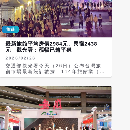
旅遊
最新旅館平均房價2984元、民宿2438
元 觀光署：漲幅已趨平穩
2026/02/26
交通部觀光署今天（26日）公布台灣旅
宿市場最新統計數據，114年旅館業（含
觀光旅館及一般旅館）平均房價2984
元，較113年增0.81％；民宿平均房價
2438元，較113年年增1.37％，且有
79％旅館房價低於平均水準。觀光署表
示，整體漲幅相較前期已趨於平穩。 觀
光署指出，隨著國際旅遊逐步復甦與國旅
型態轉變，台灣旅宿市場整體規模已回到
疫前水準。根據觀光署統計，114年旅宿
業整體住客人次達8209萬人次，較113
年的7879.6萬人次增加約329萬人次，