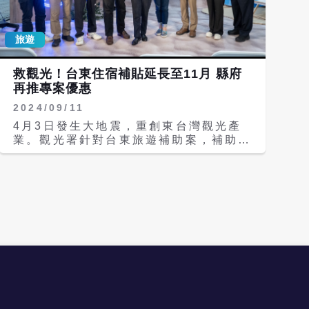
46.09％及45.73％，整體維持於約
條」後，陸續擴大適用對象，並公開歡迎
45％至47％區間。觀光署說，房間數增
各界舉報，國人赴陸旅遊風險日高，不符
加，住房率仍能維持穩定水準，反映住宿
合專案申請「必要性」條件及兩岸觀光旅
旅遊
需求具一定支撐力，市場發展趨勢趨於平
遊「雙邊對等」政策立場，因此主管機關
衡。
不予同意。 陸委會說，有關恢復兩岸旅
救觀光！台東住宿補貼延長至11月 縣府
遊，依陸委會民調，有70%以上的民眾
再推專案優惠
支持政府透過觀光小兩會進行溝通；我方
台旅會已於今年2月聯繫陸方海旅會正式
2024/09/11
表達兩岸觀光「小兩會」溝通的意願和項
4月3日發生大地震，重創東台灣觀光產
目，惟陸方迄未回復，為符合兩岸旅遊
業。觀光署針對台東旅遊補助案，補助平
「雙邊對等」、健康有序，並確保旅遊安
日住宿每晚最高1,000元，專案原定9月
全，再次呼籲陸方儘速回應。 據
底截止，但現傳出好消息，中央同意延長
ETtoday引述不具名旅遊業者證實，
至11月底。另外，台東縣府也推出「預
2025海峽兩岸台北夏季旅展原定7月18
約台東假期」方案，有助更多遊客到台東
日到21日在台舉辦，大陸旅遊業者約有
深度旅遊。 交通部觀光署召開縣市政府
300多人申請來台參展，沒想到最不具政
觀光首長座談會，會中觀光署長周永暉同
治味的旅遊業交流，卻因為兩岸局勢不
意台東縣政府提案，延長「振興震後獎勵
好，都被停了；業者對政府作為已經無言
旅遊個別旅客住宿優惠案」至11月底。
了，說什麼都沒用，業者都不知道下一步
台東縣府交觀處長卜敏正指出，觀光署對
怎麼走了。 台灣旅遊交流協會主委賴瑟
台東震後旅遊補助案，原自今年8月1日9
珍則回應表示，海峽兩岸台北夏季旅展自
月30日止，平日（周一至周四）住宿補
2018年舉辦以來，雖然每年遭遇不同的
助每房每晚最高新台幣1,000元，假日不