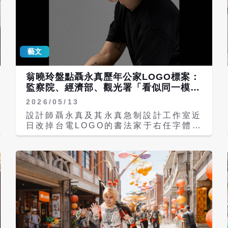
藝文
翁曉玲盤點聶永真歷年公家LOGO標案：
監察院、經濟部、觀光署「看似同一模
板」
2026/05/13
設計師聶永真及其永真急制設計工作室近
日改掉台電LOGO的書法家于右任字體，
引發討論。國民黨立委翁曉玲辦公室盤點
聶永真歷年公家LOGO標案，其中監察
院、經濟部、觀光署如出一轍，都是幾條
直線構圖，翁曉玲表示，看起來很像同一
模板。 翁曉玲辦公室之前誤植交通部觀
光署LOGO，經聶永真指正後，翁辦已修
正圖表，翁辦表示感謝並向聶永真致歉。
翁曉玲說，經查，永真急制設計工作室
2023年以148萬得標「交通部觀光署視
覺識別暨應用系統設計案」，翁辦向交通