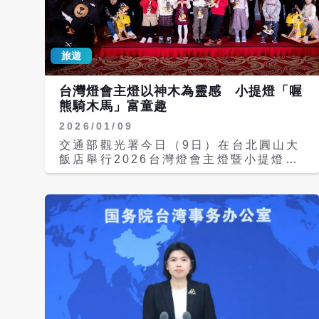
來台國際旅客429萬4589人次，較去年
成長2.3％，但未達1千萬人次目標的一
半。若要達到千萬旅客目標，未來平均每
旅遊
個月至少要吸引近百萬人次國際客，才能
達標。至於出國旅客人數則高達1065萬
4670人次，首度突破千萬大關，較去年
台灣燈會主燈以神木為靈感 小提燈「喔
同期大增151萬人次。 今年上半年來台
熊騎木馬」富童趣
旅客以日本旅客68萬499人次占比最
2026/01/09
高、占15.8％，其次為香港52萬7879
人，占12.3％，韓國52萬5775人、占
交通部觀光署今日（9日）在台北圓山大
12.2％、菲律賓40萬827人次、占
飯店舉行2026台灣燈會主燈暨小提燈造
9.3％，美國39萬4130人、占9.2％，
型發表記者會。其中高達21公尺的2026
中國大陸31萬179人，占7.2％。 今年
台灣燈會主燈「光沐世界的阿里山」，以
上半年累計1065萬4670人次出國，國
太陽、神木與水霧做為核心意象，並融合
人最愛出國目的地仍是日本393萬3002
聲光藝術、數位製造與新媒體創作，打造
人次，占36.9％，其餘依序為大陸184
沉浸式聲光劇場體驗。另外很受歡迎的小
萬7061人（17.3％）、韓國113萬
提燈，今年首度結合2026年生肖「馬」
2354人（10.6％）、香港87萬2510人
以及台灣觀光代言人「喔熊」，以喔熊騎
（8.2％）、越南59萬7001人
在木馬上做為造型，極富童趣。 交通部
（5.6％）、泰國54萬3235人
次長林國顯表示，台灣燈會邁入第37
（5.1％）。 出境大於入境 觀光數：反
屆，本次主燈名是「光沐世界的阿里
映的是國民所得提升 觀光署表示，今年
山」，由藝術家姚仲涵、盧彥臣與陳威志