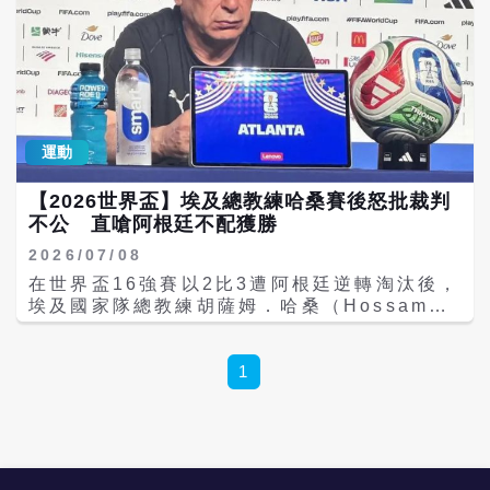
運動
【2026世界盃】埃及總教練哈桑賽後怒批裁判
不公 直嗆阿根廷不配獲勝
2026/07/08
在世界盃16強賽以2比3遭阿根廷逆轉淘汰後，
埃及國家隊總教練胡薩姆．哈桑（Hossam
Hassan）8日於賽後公開抨擊裁判執法與
VAR判決，認為球隊遭到不公平待遇，甚至質
疑比賽欠缺公平性。 哈桑表示，自己無論身為
1
球員或教練，投入足球運動數十年，很少將輸
球歸咎於裁判，因為誤判本來就是足球比賽的
一部分。然而，他認為本場比賽發生的判決已
經超越「人為失誤」的範圍。 他指出，凡是涉
及埃及隊的判決，都受到極為嚴格的審視，甚