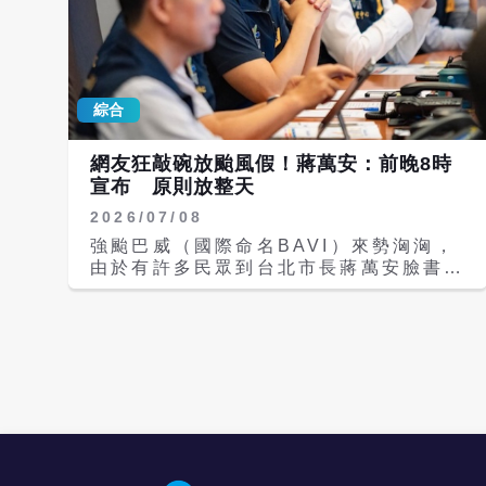
綜合
網友狂敲碗放颱風假！蔣萬安：前晚8時
宣布 原則放整天
2026/07/08
強颱巴威（國際命名BAVI）來勢洶洶，
由於有許多民眾到台北市長蔣萬安臉書反
映要放颱風假，台北市長蔣萬安今（8
日）表示，目前是依據停班課的標準來做
決定，也跟基北北桃來討論，前一晚8時
會公布是否放假；另過去慣例，台北市會
以放整天假為原則，除非有非常特殊的情
況，但一切還要看屆時颱風動態及造成的
風勢雨勢等因素決定。 據中央氣象署網
站資料，8日8時颱風巴威的中心位置在
北緯16.9度，東經134.1度，以每小時
20公里速度向西進行。中心氣壓895百