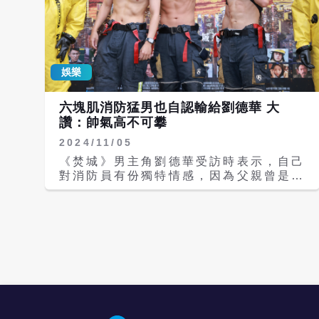
娛樂
六塊肌消防猛男也自認輸給劉德華 大
讚：帥氣高不可攀
2024/11/05
《焚城》男主角劉德華受訪時表示，自己
對消防員有份獨特情感，因為父親曾是香
港機場駐點消防員，只要有起大霧和下大
雨的日子，父親就要出任務，家人就會開
始擔心。而他和《寒戰》金牌監製江志強
合作的電影《焚城》原本的片名便是「消
防員」，故事重點之一便是關於消防隊員
在面對重大災難時的壓力及危險。電影公
司特別與新北市消防局合作，請來救災經
驗豐富的教官及消防隊員，穿上和電影中
同等級的A級防護衣，進行滅火救災的演
練實況。 《焚城》中因為存放在廢棄醫