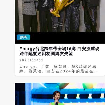
只被挑中一首，蘇慧倫笑說：「很受寵若
驚，他才不會覺得受傷咧，阿嶽就很可
愛、很直接，率真的人，相處起來很舒
服。」 一向優雅的蘇慧倫表示，在這次
專輯中有唱出不少歇斯底里的情緒，她笑
說自己一向把這種情緒藏在心裡，只不過
面對兒子的時候會跑出來，例如會不自主
娛樂
擔心他在學校被傳染感冒，叮囑他要戴好
口罩，她笑說：「兒子現在已經到了會反
抗的年紀，會專注在自己的世界裡，有時
Energy台北跨年帶全場16蹲 白安沒重現
候跟他說話，還要試著用高低不同的音
跨年亂髮迷因梗圖網友失望
頻，看他有沒有聽到。」 蘇慧倫說，兒
2025/01/01
子對她的工作只隱約知道媽媽是歌手，這
次專輯她常在家檢查音檔反覆播放，竟也
Energy、丁噹、蘇慧倫、GX鼓鼓呂思
因此被兒子默默記住，會唱〈抬頭紋〉的
緯、蕭秉治、白安在2024年的最後在台
副歌，蘇慧倫笑說：「他沒有說好聽，但
北、桃園、新竹、台中、台東跑透透與大
他可以記住唱出來，應該就是好聽。」也
家一起跨年同歡！ 「最殺唱跳男團」
透露兒子歌聲不錯、有表演欲，但希望兒
Energy復出後首次跨年演出獨家獻給
子先當成興趣，還是專注在課業上。 記
「台北最High新年城」，擔任壓軸倒數
者會尾聲，唱片公司為她驚喜「慶生」，
嘉賓與台北粉絲一同迎接2025年。
送上50人份大蛋糕，插滿35根蠟燭，因
Energy身穿全黑亮面勁裝，帶領10位舞
為3/10日是蘇慧倫出道35周年的紀念
者及特技後空翻，揮舞四面Energy大旗