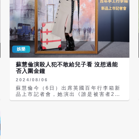
她寫的歌《就說給我聽》，蘇慧倫一聽到
就覺得傻眼，因為這首歌key的range很
寬，自己其實沒有把握，感覺很難挑戰。
談到生命中的輕重，蘇慧倫坦言看得最重
的就是家人與兒子，不過輕重的界線常會
變動，「我跟大家一樣，看待事物也常有
變動，以及面臨挫折困難，當碰到 想不
娛樂
清楚的問題也會很矛盾與選擇，也正在練
習每件事情看得重或輕，其實僅是一念之
間。」 而她寫下「惜」字，也讓人想到
蘇慧倫演殺人犯不敢給兒子看 沒想過能
最近大S病逝日本事件。之前網路盛傳蘇
否入圍金鐘
慧倫算是牽起兩人緣分的「紅娘」，因為
2024/08/06
具俊曄過去受訪曾提到，20多年前他以
嘉賓身分現身蘇慧倫演唱會，那時候大S
蘇慧倫今（6日）出席英國百年行李箱新
坐在台下觀眾席，後來其他演唱會慶功宴
品上市記者會，她演出《誰是被害者2》
與節目錄製場合，讓兩人漸漸熟識，也曾
後有歌迷留言「看到她眼神會發抖」、
經交往過一年。 可惜當時具俊曄所屬的
「現在不知如何聽蘇慧倫唱」，蘇慧倫表
「酷龍」經紀公司下禁愛令，兩人不得已
示看完留言又開心又覺得有趣，因為大家
分手。不料相隔20多年後，具俊曄不願
沒有在劇中看到她歌手角色的影子，讓她
再錯過與大S的感情，在她離婚後撥打了
放下心中大石。 她原本不想讓兒子看這
當時留著的電話號碼，兩人再續前緣並結
部戲，事前交待老公千萬不能讓兒子看
為夫妻，可惜結婚不到3年，大S流感併
到，至於老公看完後的反應，她說：「有