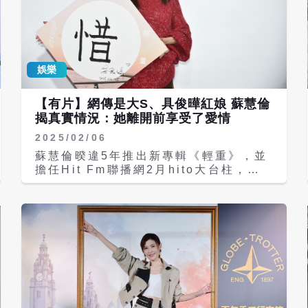
娛樂
【有片】網傳是大S、具俊曄紅娘 蘇慧倫
揭真實情況：她離開前享受了愛情
2025/02/06
蘇慧倫暌違5年推出新專輯《輕重》，並
擔任Hit Fm聯播網2月hito大台柱，揮
毫寫下關鍵字「惜」，希望大家面對無常
時，記住能掌握的就是現在當下，以及身
邊所愛的人與自己。而外傳她是大S與具
俊曄定情的紅娘之一，蘇慧倫表示，「就
我的印象，我不是紅娘。」 蘇慧倫新專
輯《輕重》創作團隊陣容強大，包括陳君
豪、葛大為、張震嶽、HUSH、告五人
雲安、白安、林家謙、鄒序、彭學斌、楊
格、顏鵬軒、Kunny、林皞仁，甚至還
有蘇慧倫自己的創作。其中告五人雲安為