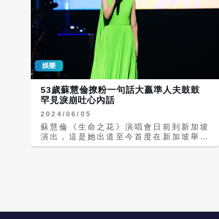
日，也開心宣布將於6/22在台北Legacy
以〈二次西遊〉〈放手〉〈Come On〉
TERA舉辦《就說給我聽》巡迴演唱會，
開唱，暌違22年的新專輯主打歌〈分
將前進上海、杭州、武漢、北京、成都、
合〉與霸佔各大榜單的〈星期五晚上〉也
廣州等地，售票詳情將陸續於蘇慧倫與相
不能缺少，在2024年的最後Energy與
信音樂社群公布。
全場萬人16蹲，為新的一年帶來滿滿能
量！ 「全民情歌天后」丁噹今年連趕兩
娛樂
場，首先登上「燈燈燈燈2025桃園跨年
晚會」她身穿性感斑馬紋西裝並展現若隱
若現的性感小心機，以〈野獸〉開場瞬間
53歲蘇慧倫撩粉一句話大贏準人夫鼓鼓
炒熱現場氣氛。接著趕場「共創新城閃耀
罕見淚崩吐心內話
竹夢2025大新竹跨年晚會」壓軸演出，
2024/06/05
特地請來「HONDA本田重機車隊」並載
著八位辣妹舞者性感登場，一起倒數
蘇慧倫《生命之花》演唱會日前到新加坡
2025年。丁噹也為即將到來的2025年
演出，這是她出道至今首度在新加坡舉辦
許下新年願望：「希望2025年我的小巨
大型售票演唱會，她帶著嘉賓鼓鼓呂思緯
蛋快點來，等不及再見到大家了！」 華
在舞台上比拚撩粉功力，蘇慧倫嬌羞地對
語樂壇永遠玉女的蘇慧倫，將今年跨年獨
台下歌迷說：「冬瓜西瓜哈密瓜，我是你
家留給「2025台東跨年晚會-東漂去旅
的小傻瓜。」還作勢害羞別過頭，堪稱教
行」，憶起上一次在台東演出是2016
科書等級撩粉大法，讓台下觀眾高分貝尖
年，這次她特地提早兩天到台東做準備，
叫，輕鬆取得勝利，鼓鼓笑喊：「太不公
並感受台東的好山好水好風景，親自體現
平了！」 兩人比賽前，蘇慧倫不甘示弱
跨年晚會標題「去旅行」。 蘇慧倫也請
對鼓鼓說：「從台北撩到了高雄，現在又