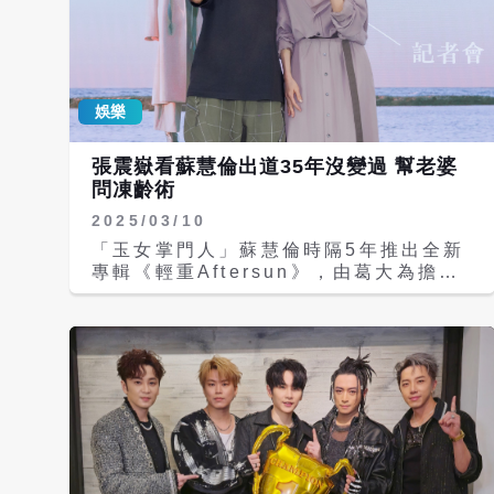
娛樂
張震嶽看蘇慧倫出道35年沒變過 幫老婆
問凍齡術
2025/03/10
「玉女掌門人」蘇慧倫時隔5年推出全新
專輯《輕重Aftersun》，由葛大為擔任
製作統籌，陳君豪擔任音樂製作人，並邀
來張震嶽、HUSH、告五人雲安等音樂
人打造。今發片記者會上，張震嶽現身送
上衝浪板，祝她新專輯「衝」出好成績，
還稱自己老婆非常好奇蘇慧倫怎麼保養
的？「我從小看她到現在都沒有變過。」
蘇慧倫再度和張震嶽合作，透露《我到底
是怕你什麼》有一段得一口氣唱完35個
字，要張震嶽自己現場挑戰，竟也過不了
關。張震嶽抱怨寫了2首歌給蘇慧倫，卻