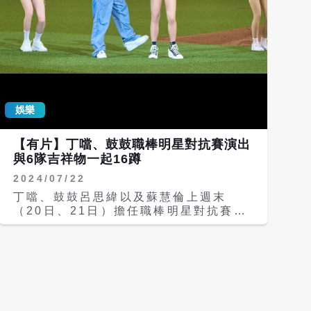
早起床，在-3度氣溫下拍攝，為了造型
不能穿上厚重雪衣。為了保暖，工作人員
祭出保鮮膜以及人體暖暖包戰術，幫她的
腳保起保鮮膜，避免雪滲入鞋底濕掉，一
喊卡，所有人都緊緊抱住她，為她取暖，
一切都是為了拍出美美的畫面。
娛樂
【有片】丁噹、鼓鼓職棒明星對抗賽演出
與6隊吉祥物一起16蹲
2024/07/22
丁噹、鼓鼓呂思緯以及蘇慧倫上週末
（20日、21日）擔任職棒明星對抗賽的
表演嘉賓，與6萬人齊聚同樂嗨翻大巨
蛋，雖然3人都不是第一次在球賽獻聲，
卻都能感受球迷熱血沸騰，丁噹和鼓鼓也
準備了掀起舞蹈狂潮的「E16蹲」與6隊
吉祥物共舞嗨翻全場，兩人也特別留下來
觀看球賽和應援，體驗球賽的熱血氣氛。
20日由鼓鼓和丁噹輪番演出，首次登上