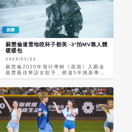
娛樂
蘇慧倫連雪地咬杯子都美 -3°拍MV靠人體
暖暖包
2025/01/23
蘇慧倫2020年發行專輯《面面》入圍金
曲獎最佳華語女歌手，睽違5年推新專輯
《輕重Aftersun》，首發歌曲〈抬頭
紋〉邀請獨立唱作音樂人鄒序創作詞曲，
以輕鬆的角度描寫時間歲月流逝，蘇慧倫
赴日本拍攝MV，她笑說：「去滑雪沒凍
傷，卻因為拍MV凍傷，但拍很多很美的
畫面，一切辛苦都值得。」 歌曲〈抬頭
紋〉走療癒路線，日在日本長野縣白馬村
取景，白雪皚皚的北阿爾卑斯山近在眼前
場面壯麗，也呈現出人在面對時光流逝一
樣渺小。 為了和日光賽跑，蘇慧倫得一