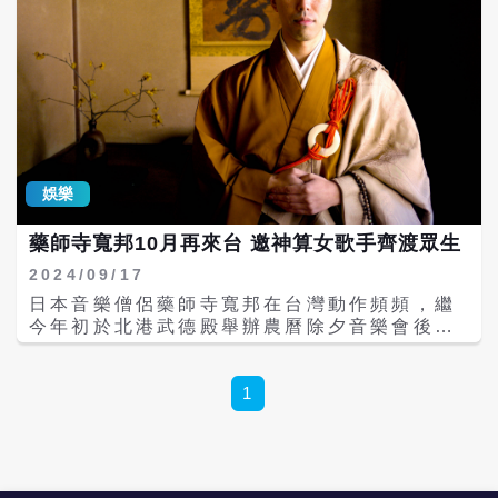
娛樂
藥師寺寬邦10月再來台 邀神算女歌手齊渡眾生
2024/09/17
日本音樂僧侶藥師寺寬邦在台灣動作頻頻，繼
今年初於北港武德殿舉辦農曆除夕音樂會後，
歌曲又被收錄在近期上映的大尺度國片《破浪
男女》中，以及在台東「月光海音樂節」演
出，10月他將攜新專輯《悟Satori》再度來
1
台，在北中南三地開唱。 新專輯中歌曲〈般若
心經HipHop〉推出後衝上iTunes Store（台
灣）的嘻哈/說唱首曲的第3名。一直追求各種
音樂與佛經融合的藥師寺寬邦，在這次專輯中