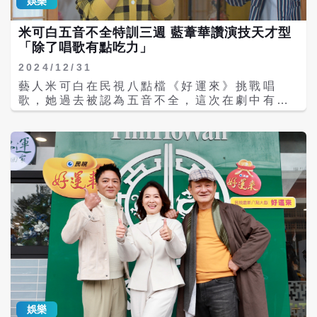
娛樂
煩，結果突然暴怒抓她的頭髮，楚宣笑說：
「藍葦華一開始還不敢用力扯，我說沒關係就
米可白五音不全特訓三週 藍葦華讚演技天才型
大力一點，我頭髮很多，後來拍完戲後發現頭
「除了唱歌有點吃力」
皮隱約作痛，看得出來為戲拼了。」 雖然在劇
中常常欺負童星小樂樂，讓觀眾恨得牙癢癢，
2024/12/31
但楚宣表示自己不介意，反而覺得這樣的角色
藝人米可白在民視八點檔《好運來》挑戰唱
很有挑戰性。她更呼籲觀眾：「如果我演得不
歌，她過去被認為五音不全，這次在劇中有很
夠壞，請大家多鞭策我，但請不要對我本人太
多要唱歌的部分，米可白表示：「我練了兩三
狠喔！」
個禮拜，決定要唱〈棉照被〉，就找老師跟蔡
昌憲教我唱歌，因為自己也不是職業歌手，回
到家都會自己下載唱歌app練習。」 談到第一
次參加民視八點檔《好運來》演出，米可白表
示：「超級喜歡我們楊家戲，一家四口謝瓊
煖、楊慶煌跟劉至翰對戲的感覺，真的好可
愛。也讓我覺得很溫暖，就好像我們真的就好
像是家人一樣。因為私下的我跟家人感覺會有
點距離，跟戲裡楊文琪一家的感覺完全不一
樣。」 除了親情戲讓觀眾看得過癮，米可白在
劇中也跟歡喜冤家藍葦華有不少對手戲，兩人
逗趣互動深受觀眾喜愛。她分享與藍葦華的合
作，真的收益良多，本來第一次合作會緊張，
娛樂
但發現他超級親切，又很溫暖，更是願意教她