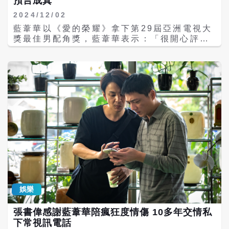
預言成真
爆料，侯怡君運動神經太好，一場楚宣要潑他
2024/12/02
水的戲，沒想到侯怡君竟然閃過，兩人打架抓
藍葦華以《愛的榮耀》拿下第29屆亞洲電視大
頭髮的戲，楚宣也一直抓不到她頭髮，侯怡君
獎最佳男配角獎，藍葦華表示：「很開心評審
自嘲：「我就是動作快，吃飯快、上廁所也
看到台灣八點檔戲劇的努力，也謝謝戲裡蔡家
快。」 而侯怡君「動作戲」太多，連腳指都瘀
的每一位，有你們才有蔡龍。我會保持同樣的
青，身上都是傷，藍葦華說，看到侯怡君受
熱情跟初衷，面對接下來的每一部戲劇。謝謝
傷，她也是說：「沒關係，再來！」等拍完戲
亞洲電視大獎，真的愛的榮耀、好運來了！」
再處理傷口，讓他印象深刻。侯怡君解釋，就
而劇中飾演藍葦華女兒的王瞳，因所屬的霸氣
因為蕭大陸是她老公，更不敢耽誤劇組時間，
樂團受邀擔任此次頒獎典禮的表演嘉賓，在得
免得被說有特殊待遇。而回家蕭大陸見她傷勢
知藍葦華獲獎瞬間，王瞳興奮地衝上台，高
也沒多說什麼，還冷靜說：「妳自己不會保護
喊：「爸爸得獎了！」這溫馨的一幕感動全
好自己。」一旁楚宣幫緩頰，被問到有沒有幫
場，也讓藍葦華感到無比驕傲。王瞳以搖滾女
忙擦藥，只見侯怡君冷笑，給了「怎麼可能」
神造型，與霸氣樂團受邀參加第29屆亞洲電視
的表情。 侯怡君劇中和藍葦華演兄妹，兩人為
大獎，在印尼雅加達表演。霸氣樂團5位成員
了躲避仇家跳海，結果拍攝當天大寒流，大家
于浩威、王瞳、樂咖、阿修羅、小頭一踏上紅
站上去約兩層樓高的橋上，發現雙腳都在發
毯，造型不同以往，王瞳透露，這次團員特別
抖。侯怡君爆料，前一天她拍跳樓戲，藍葦華
為印尼的熱帶風情量身打造造型，她這次也大
才跟侯怡君說：「不用怕，哥哥保護妳。」結
娛樂
膽嘗試了厚唇妝容，王瞳笑說：「這次在雅加
果隔天換他跳海，侯怡君發現拍了半小時還沒
達梳化時，造型師幫我嘗試了厚唇妝，我沒想
結束，心才發現藍葦華根本不敢跳，一直在發
張書偉感謝藍葦華陪瘋狂度情傷 10多年交情私
到自己也能駕馭這樣的造型。」 王瞳透露，出
抖。藍葦華說，這也是第一次聽到導演喊5、
下常視訊電話
發前她曾信心滿滿地對藍葦華說：「快準備得
4、3、2，「發現自己真的跨不出去。」而他