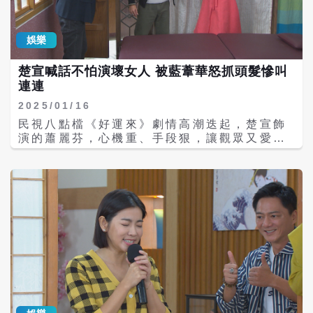
守護妳、愛妳！」讓她感動到落淚，直呼：
「文琪真的很幸福！」然而，真正讓她印象深
刻的，是求婚當下的感動瞬間。「當天北投天
娛樂
氣冷到爆，還下著毛毛雨，但聽到華哥說『想
一輩子守護妳、愛妳』，那句誓言真的超催
楚宣喊話不怕演壞女人 被藍葦華怒抓頭髮慘叫
淚！」她坦言，自己飾演的文琪很幸福，但如
連連
果是她本人，會希望求婚地點能「遮風避
雨」，因為當天她冷到狂貼暖暖包，手裡還各
2025/01/16
握著兩個取暖！
民視八點檔《好運來》劇情高潮迭起，楚宣飾
演的蕭麗芬，心機重、手段狠，讓觀眾又愛又
恨。她母憑子貴進到中醫世家林家，成為倪齊
民小老婆，在劇中善於情勒工於心計，自比一
朵帶刺的癡情玫瑰花，但自從大老婆侯怡君重
磅回歸，她就頻頻被KO。印象深刻是之前有場
戲被侯怡君掐脖子，倪齊民要進來勸架，結果
整場戲都是倪齊民拉著她的手，而不是侯怡君
的手，讓大家瞬間笑出來。 楚宣表示，跟侯怡
君是第一次有對手戲，沒想到一碰面打架動作
戲很多，但默契很好，打戲看起來都很逼真，
但彼此都沒有受傷。除了與侯怡君有對手戲，
楚宣在劇中也與藍葦華有不少互動。她透露，
有場戲是藍葦華假裝生病，來中醫診所找麻