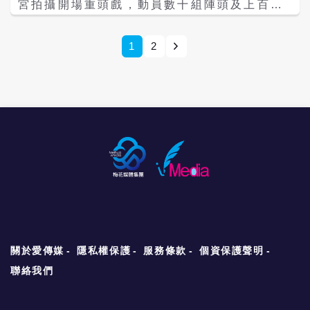
宮拍攝開場重頭戲，動員數十組陣頭及上百名
面對因其性向而斷絕往來的父親，對於伴侶父
臨演，場面相當浩大。演員侯怡君、謝瓊煖、
親的敵意，也沒有任何不滿或抱怨，就靜靜地
藍葦華、楊慶煌、米可白、劉至翰等人齊聚一
陪在伴侶身邊，以最實際的行動支持。 楊貴媚
堂。楊慶煌、謝瓊煖和劉至翰特別勤練鼓陣，
1
2
片中「秀緞」角色是傳統文化教育下的堅強女
而向來跳兒童舞蹈的米可白，則是以曼妙的舞
性，丈夫觀念守舊，兒子則是選擇同志伴侶，
姿成為全場焦點。 劇中飾演兄妹的藍葦華和侯
她夾在父子中間，曾表示其實媽媽已經默默認
怡君，為了躲避仇家，在熙攘的陣頭隊伍中穿
同兩人關係，藍葦華認為：「其實光是媽媽和
梭。兩人為了呈現逃亡的驚險刺激，不僅連滾
拿著兒子和伴侶的衣服去祭改的那場戲，就已
帶摔，更與對手演員上演拳拳到肉的激烈打鬥
經知道媽媽其實是認同，而且願意祝福的。」
戲。其中一場戲，藍葦華和侯怡君還被鞭炮炸
還笑說原本是以為有機會和楊貴媚合作，結果
得全身是灰，但兩人仍敬業地完成拍攝。 侯怡
一看劇本都沒有和她對到戲，實際和楊貴媚演
君表示：「這場戲對我來說是一個很大的挑
對手戲的是張書偉，張書偉表示雖然只有合作
戰，不僅要展現武打動作，還要傳達角色的緊
一場戲，深深感受到影后實力，崇拜地形容：
張和恐懼。」尤其不小心吸到鞭炮的煙，讓她
「媚姊會針對當下情境去做延伸，讓表演更有
嗆到當場中斷拍攝。劇中飾演侯怡君的哥哥藍
層次。」《春行》現正熱映中。
葦華，則透露這一場戲真的好硬「肉搏戰」，
尤其鞭炮打在身上也會因為腎上腺素上升忘記
疼痛，但拍完當下雖然整個人都虛脫了，但也
關於愛傳媒
隱私權保護
服務條款
個資保護聲明
好開心。 楊慶煌說天氣超好，感謝鄉親大家都
熱情相待，在等戲的時候，當地民眾還拿出家
聯絡我們
裡的椅子要大家坐下來休息，滿滿的人情味。
飾演謝瓊煖兒子的劉至翰，則為了鼓陣提早一
天找老師學習，他說「本來很擔心怕跟不上其