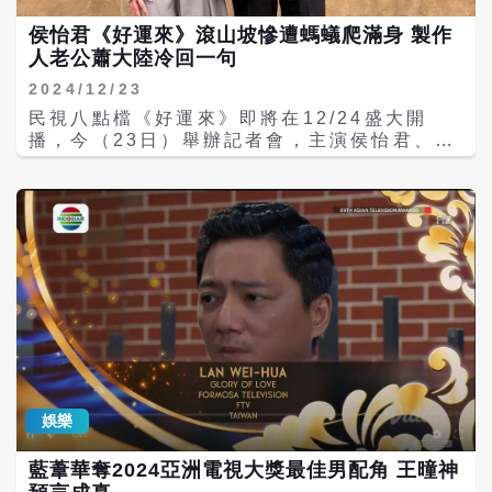
中槍。」但陳慕義卻不敢自己問女兒到底對未
來如何打算。這次他在劇中演溫暖的阿公，但
侯怡君《好運來》滾山坡慘遭螞蟻爬滿身 製作
他其實比較喜歡演壞人，「演好人很辛苦，給
人老公蕭大陸冷回一句
觀眾記憶點很薄弱，楚宣對我也是畢恭畢敬，
倪齊民看到我就閃。」藍葦華吐槽說：「你自
2024/12/23
己一張臉奧嘟嘟。」 謝瓊煖也說，何豪傑看到
民視八點檔《好運來》即將在12/24盛大開
陳慕義跟他熱情打招呼卻被無視，陳慕義解
播，今（23日）舉辦記者會，主演侯怡君、藍
釋：「我忙著看柯文哲的罷免書，不是故意不
葦華、倪齊民、楚宣、劉至翰一同接受訪問，
理他。」但隨即突然開砲：「怎麼可能對自己
侯怡君接拍老公蕭大陸任製作人的戲，不僅幫
國家跟生活的土地沒有感觸？不理會的話，就
忙敲卡司，演戲也是加倍累，因為她一人分飾
是把自己人格踐踏了。」 藍葦華笑說，自己上
兩角，光是第一集就累到好像拍了三百集，在
一檔《愛的榮耀》演蔡龍、這一檔角色也姓
這一集不只滾山坡、跳海，還被鞭炮炸，還有
蔡，兒子興奮在學校跟同學說：「我爸是蔡
上百隻螞蟻和蟲在身上爬，跑到腳趾頭瘀青，
龍。」他趕緊告誡兒子，不要隨便說自己爸爸
沒想到蕭大陸只冷回一句話。 侯怡君相隔6年
是演員，怕被同學罷凌。有趣的是，當他去到
再拍八點檔，某一場要戲要她滾山坡，侯怡君
學校，卻是被小朋友認出來居多，他笑說：
原本想，滾山坡應該有替身吧，沒想到導演求
「可能是小朋友都陪著阿公阿媽看連續劇。」
好心切，希望她自己「滾一半」，還要她身
上、臉上塗滿泥巴，再加上血漿，整個人狼狽
不堪，滾完侯怡君還突然感覺全身好癢，一看
娛樂
傻眼大喊：「大概有將近100隻的螞蟻跟蟲爬
滿我身體！」而且她還因為動作太俐落了，被
藍葦華奪2024亞洲電視大獎最佳男配角 王曈神
導演要求滾慢一點說：「可不可以不要滾得像
替身！」讓侯怡君哭笑不得。 其他同劇演員也