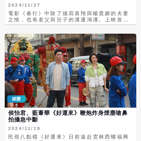
獎感言，因為你一定會得獎！我要幫你上台領
分享侯怡君事前有教他要尿尿在防寒衣裡面，
2024/11/27
獎！」沒想到一語成真，讓她感到非常開心。
他一開始以為是開完笑，沒想到是真的有用，
電影《春行》中除了描寫喜翔與楊貴媚的夫妻
她表示：「很榮幸這次可以代表爸爸領獎，也
變得溫暖許多。 眾人也爆料倪齊民私下超爆
之情，也有老父與兒子的溝通鴻溝。上映首周
很開心霸氣樂團可以站上這麼重要的頒獎典禮
笑，常害大家笑場，一場侯怡君跟楚宣的打架
票房突破100萬，不少觀眾直呼相當真實，看
舞台。」
戲，倪齊民應該從楚宣背後幫忙擋侯怡君的
完電影後卻感覺很暖心療癒，在片中扮演同志
手，沒想到拍攝時倪齊民變成抓住楚宣的手，
伴侶的藍葦華、張書偉私底下交情極好，閒暇
讓侯怡君當場傻眼。
時常常會打視訊電話聊天，藍葦華笑說感情好
到真的可以無縫接演。 藍葦華、張書偉因戲劇
《黑盒子》結緣至今已經十幾年，當時第一次
合作就住同房，聊天聊著發現彼此很合拍，藍
葦華坦言「這圈子很難交到真心朋友」，戲殺
青後兩人依然保持聯絡。張書偉透露曾因一段
感情受傷，為了挽回當時對象，做了一個瘋狂
的決定，要從台北開車衝到南迴公路，重新拍
下紀念照，當時陪在他身邊的就是藍葦華，讓
娛樂
他覺得非常感動。 張書偉第一次接演同志角
色，原本心裡就想過如果有機會演同志，希望
侯怡君、藍葦華《好運來》鞭炮炸身煙塵嗆鼻
可以飾演個性內斂的類型，這次所飾演的「程
拍攝急中斷
皓」完全符合想像，他形容角色：「程皓是一
個陪伴者的角色，但會很勇敢追求他所愛的一
2024/11/19
個人。」當片中藍葦華遭逢母親突然離世，張
民視八點檔《好運來》日前遠赴雲林西螺福興
書偉除了得陪著他盡速處理母親身後事，還要