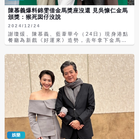
很多，就連劇中要對他猛打，他也是安慰說不
陳慕義爆料錦雯借金馬獎座沒還 見吳慷仁金馬
要怕，打到也沒關係。 藍葦華則說得知對手演
頒獎：猴死囡仔沒說
員是米可白，就會在片場多注意她的演出表
現，算是知己知彼，希望讓兩人撞擊出更多的
2024/12/24
火花。他也大讚米可白表現算天才型，除了唱
謝瓊煖、陳慕義、藍葦華今（24日）現身港點
歌真的有些吃力，其他都非常的讚，兩人感情
餐廳為新戲《好運來》造勢，去年拿下金馬最
線也會有更進一步的發展，希望觀眾繼續支持
佳男配角的陳慕義，先前表示會空出時間參加
與喜愛。
金馬獎就等受邀，今又說「都是過去的事情，
我很清楚不一定會找上一屆得主來頒獎。」還
笑言原本以為不會出席的吳慷仁最後現身頒
獎，「「我不知道，那個猴死囡仔沒跟我講，
我又不會假𠢕自己去問。」還爆料錦雯借走他
的金馬獎座至今未還。 陳慕義說，錦雯去年第
一次到民視拍八點檔《愛的榮耀》，說是要老
友陳慕義教她演戲，「但她也沒要我教他，最
後跟我借了獎座走，妳們幫我跟她說。」隨即
又改口：「其實也沒關係，那個是身外之物，
也賣不了錢。」 而陳慕義氣場強，在劇組大家
都敬畏他，他今日聊起自己兩個女兒都不結
婚，「奇怪，台北的女生怎麼過了30歲好像還
不想結婚？」一旁的謝瓊煖笑說：「我躺著也
娛樂