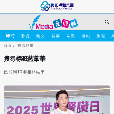
即時
教育
藝文
音樂
宗教
運動
旅遊
首頁
搜尋結果
搜尋標籤藍葦華
已找到10則相關結果