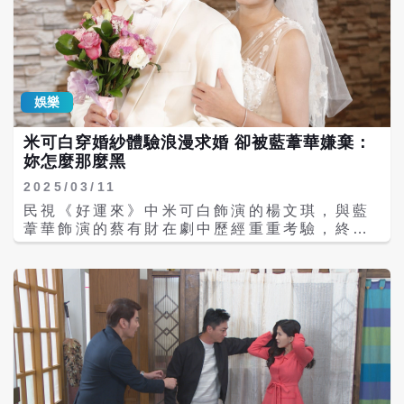
撕裂傷，上個月尬戲超過40小時就長皰疹。
藍葦華最近在八點檔中向懷孕的米可白求婚，
兩人還有接吻親密戲，藍葦華拍親密戲不用跟
老婆報備，反而是女兒很生氣罵他：「你為什
麼可以親別人，要跟媽媽說對不起。」藍葦華
娛樂
苦笑：「我就跟我老婆說對不起，我不應該親
別人。」 腹膜透析大使藍葦華也分享，因為演
米可白穿婚紗體驗浪漫求婚 卻被藍葦華嫌棄：
了末期腎臟病病友的角色，也了解到腎友一但
妳怎麼那麼黑
面臨洗腎，更多是擔心治療限制了工作和日常
生活。在透過角色的揣摩後，他才發現腎友能
2025/03/11
夠在家中進行治療，甚至可以利用睡覺時進行
民視《好運來》中米可白飾演的楊文琪，與藍
透析，也顛覆了他過去對於「洗腎」的想像。
葦華飾演的蔡有財在劇中歷經重重考驗，終於
藍葦華也呼籲並鼓勵腎友及家屬，應積極了解
迎來幸福時刻。劇中米可白發現懷了前未婚夫
不同洗腎方式，透過充分的醫療諮詢，為自己
王燦的孩子，卻因健康因素陷入兩難，而藍葦
找回工作與生活主導權。
華得知後，立刻策劃一場浪漫求婚，決定跟楊
文琪一起撫養孩子長大，談到這場求婚戲，米
可白笑說，當天藍葦華看到她穿婚紗，竟然脫
口而出：「黑天使來了，妳怎麼那麼黑啊！」
讓她哭笑不得。 這場求婚戲碼在北投取景，當
天氣溫驟降、飄著毛毛細雨，藍葦華仍堅持完
成浪漫安排，對米可白深情告白：「想一輩子