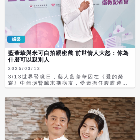
娛樂
藍葦華與米可白拍親密戲 前世情人大怒：你為
什麼可以親別人
2025/03/12
3/13世界腎臟日，藝人藍葦華因在《愛的榮
耀》中飾演腎臟末期病友，受邀擔任腹膜透析
大使，他笑說沒想過會因為演八點檔演到變成
代言人，還有觀眾誤會他是不是真的有腎臟
病。近日他在八點檔中與米可白有吻戲，女兒
看到很生氣：「你為什麼可以親別人？要跟媽
媽說對不起。」 藍葦華表示，因為媽媽有糖尿
病，也會擔心他有家族遺傳，因此他戒掉愛喝
珍奶的習慣，改喝無糖茶跟咖啡，也會帶大水
壺出門多喝水。他感受到身體過了40歲之後狀
態差很多，跑一下就會喘，拍追趕戲還不小心