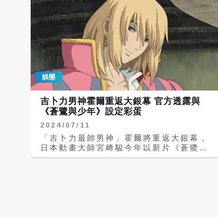
前行 宮﨑駿》紀錄片由荒川導演您單機
拍攝，也與宮﨑駿導演和鈴木敏夫監製認
識合作近20年，一開始是如何融入，讓
宮﨑駿導演完全信任？ A：我2000年進
入NHK工作在長野縣工作，2005年回到
東京負責紀錄職人的節目
《Professional》，我向上司提出很想
紀錄鈴木先生先生，上司說不可能、你訪
娛樂
問不到，我不死心，去吉卜力與鈴木先生
見面，沒想到他一口答應，所以一開始是
吉卜力男神霍爾重返大銀幕 官方透露與
用節目名義開啟紀錄過程。 當時剛好遇
《蒼鷺與少年》設定彩蛋
到吉卜力正在製作《地海戰記》，導演是
宮﨑先生的兒子宮崎吾朗，那時候宮﨑先
2024/07/11
生並沒有承認吾朗可以作為一個導演，但
「吉卜力最帥男神」霍爾將重返大銀幕，
鈴木先生堅持要讓吾朗試試看，所以我在
日本動畫大師宮﨑駿今年以新片《蒼鷺與
紀錄鈴木先生期間，宮﨑先生幾乎不進工
少年》奪下本屆奧斯卡金像獎最佳動畫長
作室。 當時我沒訪到宮﨑先生覺得很遺
片，吉卜力工作室更榮獲坎城影展榮譽金
憾，硬著頭皮問鈴木先生，「有沒有可能
棕櫚獎，成為第一個獲此殊榮的團體組
訪問到宮﨑先生？」鈴木先生建議做一個
織，而宮﨑駿執導的經典電影《霍爾的移
假的訪問節目，說要介紹吉卜力美術館，
動城堡》今年屆滿20週年，片商選在
訪題內請宮﨑先生來談鈴木先生是怎麼樣
8/22暑假壓軸重新上映。 其實《霍爾的
的人，鈴木先生說，宮﨑先生只要聽到要
移動城堡》與《蒼鷺與少年》有不少巧妙
問有關美術館的事情，就會接受訪問。