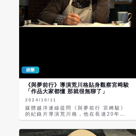
娛樂
《與夢前行》導演荒川格貼身觀察宮﨑駿
「作品大家都懂 那就很無聊了」
2024/10/11
媒體越洋連線提問《與夢前行 宮﨑駿》
的紀錄片導演荒川格，他在長達20年拍
攝宮﨑駿跟相處的過程中，從旁觀察這位
堅持一生的動畫大師內心的掙扎與脆弱，
以及對待創作的人生哲學。 Q1：《與夢