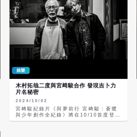
娛樂
木村拓哉二度與宮﨑駿合作 發現吉卜力
片名秘密
2024/10/02
宮﨑駿紀錄片《與夢前行 宮﨑駿：蒼鷺
與少年創作全紀錄》將在10/10首度登上
台灣大銀幕，揭露宮﨑駿籌備《蒼鷺與少
年》10年的心路歷程，以及他為何宣布
隱退又復出的原因，這10年間宮﨑駿面