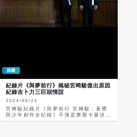
娛樂
紀錄片《與夢前行》揭秘宮﨑駿復出原因
紀錄吉卜力三巨頭情誼
2024/09/25
宮﨑駿紀錄片《與夢前行 宮﨑駿：蒼鷺
與少年創作全紀錄》不僅是奧斯卡最佳動
畫片《蒼鷺與少年》7年誕生幕後祕辛全
紀錄，也令觀眾更貼近日本動畫大師宮﨑
駿的人生智慧。片中深刻描寫宮﨑駿對老