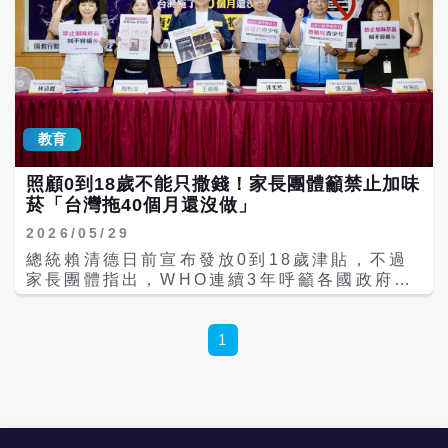
教育
照顧0到18歲不能只撒錢！家長團體籲禁止加味
菸「台灣拖40個月還沒做」
2026/05/29
總統賴清德日前宣布發放0到18歲津貼，不過
家長團體指出，WHO連續3年呼籲各國政府為
了年輕人的健康，應盡快「禁止」加味菸品，
民進黨政府卻拖了40個月還沒做；呼籲賴清德
照顧0到18歲，應先從禁止加味菸品做起。 國
1
教行動聯盟、台灣共善促進協會、全國家長會
長聯盟、台灣全國媽媽護家護兒聯盟、董氏基
金會、台灣醫界菸害防制聯盟今天舉行記者
會，呼籲政府禁止加味菸品。民間團體指出，
2024到2026年接連3年，WHO都揭露菸品藉