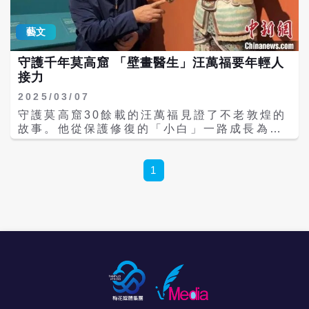
石像以生命。觀眾甚至可以選擇身著西域民族
然靈感，天才勾勒，四萬五千餘平方米佛國世
服飾，「換裝看戲」更有沉浸感。 遊覽莫高窟
界華彩逶迤，掖壁鋪開。飛天神女姿態各不相
使人感受到厚重的歷史、藝術的魅力與宗教的
藝文
同，宏大仙樂合和鳴奏，惠賜人間大地，無盡
感動，戈壁沙漠的地理風貌則讓人感嘆大自然
福祉。僧侶信眾，平平和和，一種境界的名字
的鬼斧神工。鳴沙山月牙泉以山泉共處，沙水
守護千年莫高窟 「壁畫醫生」汪萬福要年輕人
順應時空而來，修行，修行，修行 難得的春
共生的沙漠奇觀著稱。遊客可乘坐摩托車，在
接力
天。五月風帶來初春的溫暖。風中，駱駝刺芨
連綿起伏的沙丘上風馳電掣，領略大漠風光；
芨草已然發芽，向著太陽茂長。一個冬季的深
2025/03/07
還可以打扮成西域公主或飛天神女，拍攝特色
深休眠，這漠野奇絕的生命精靈，於嚴酷的奮
寫真；最激動人心的還是萬人星空演唱會，眾
守護莫高窟30餘載的汪萬福見證了不老敦煌的
爭中，積聚能量，攢足力氣，一當拱出地面就
人爬上沙丘等待日落，面對月牙泉，揮舞著手
故事。他從保護修復的「小白」一路成長為壁
身形嫋娜，歡舞著迎接成群的野駱駝歌唱而
中的螢光棒與天南海北的人合唱周傑倫的《七
畫和彩塑保護修復研究的專家級「文物醫
來，這大片大片的根本吃不退的鮮美。商賈駝
里香》或劉若英的《後來》等經典曲目，在沙
生」。對於，千年敦煌是否有下一個千年？大
隊來了使臣遊旅者來了，驛站周遭的曠野，商
漠中放飛自我。 敦煌雅丹魔鬼城是絲路上的自
陸全國人大代表、敦煌研究院保護研究部副部
1
人們身邊的侍者，開始放牧心懷。間或有西往
然奇觀，因強風過境時，岩壁共振聲似鬼哭狼
長汪萬福表示，下一個千年，需年輕守護者不
天竺取經的雙峰駝，主人松韁，也就加入補給
嚎，故得名「魔鬼城」。這是全球規模最大、
斷接棒前行。 世界文化遺產莫高窟，俗稱千佛
營養的行列。遍野新綠被咀嚼儲備，肩背的雙
形態最成熟的雅丹地貌群落，2015年入選聯合
洞，位於大陸甘肅省敦煌市東南25公里處莫高
峰漸漸自萎塌中鼓挺起來。赭黃色或者木棉衣
國教科文組織世界地質公園。景區內地質遺跡
鎮的鳴沙山東麓斷崖上。始建於十六國的前秦
裳，慢悠悠，伴著戈壁沙山，伴著疏勒長河血
類型豐富，擁有各種造型奇特的風蝕地貌和大
時期，歷經十六國、北朝、隋、唐、五代、西
色落日，於駝鈴叮噹的節奏聲中，畫一道絕無
漠景觀，如「金獅迎賓」「西海艦隊」等。魔
夏、元等歷代的興建。現有洞窟735個、壁畫
僅有的曼妙曲線。 黃昏時分，沙州城外，大夏
鬼城的日落尤其值得一看，夕陽將大地染成金
4.5萬平方公尺、泥質彩塑2415尊，是世界上
河靜靜流淌，歷史雲煙，繼續在身邊氤氳。莢
黃色，景色絕美。很多遊客選擇在此時遊覽景
現存規模最大、內容最豐富的佛教藝術地。 中
榆和胡楊各自浸淫霧靄，彌漫蓮花般的三危山
區，在夕陽下的戈壁灘拍出自己的「人生照
新網6日專訪「壁畫醫生」汪萬福，談及千年
噴薄而出直沖斷崖。先期依偎河邊崖下憩歇的
片」。 西北景致與台灣完全不同，當地美食也
敦煌是否會有下一個千年，汪萬福說：「敦煌