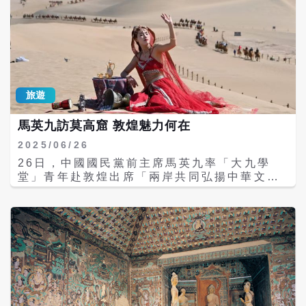
旅遊
馬英九訪莫高窟 敦煌魅力何在
2025/06/26
26日，中國國民黨前主席馬英九率「大九學
堂」青年赴敦煌出席「兩岸共同弘揚中華文
化」活動並參訪莫高窟。作為古代絲綢之路上
重要的交通樞紐，敦煌連接著富饒的中原大地
與茫茫的戈壁沙漠。對台灣而言，敦煌遙遠而
神秘，前往觀光可感受截然不同的風土人情。
「敦，大也；煌，盛也」。擁有輝煌燦爛歷史
的敦煌位於大陸西北部省份甘肅境內，以石窟
和壁畫聞名天下。莫高窟作為敦煌石窟的代
表，也稱「千佛洞」，是世界上現存規模最
大，內容最豐富的佛教藝術聖地，早在1987年