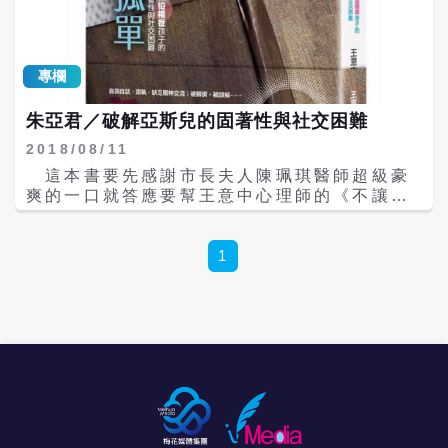
寒冷的季節就向深水區遷徙，牠們就這樣在海
樂於分享，他們跑來聊天問候，跑來把她收藏
洋裡過著自己獨特的節奏。 翻車魚因缺少遊客
的美少女戰士貼紙送給你，他們善良的看到滿
互動變得消沉、自閉，反映出動物的心理需求
手拿東西，會主動伸出援手要幫你分擔幫你
之一是對社交互動的。這表明即使是魚類，也
拿，真誠的態度讓人感動讓人融化。劉錦宜在
專欄
會受到環境變化的影響，尤其是來自外界的刺
肯納園找到心底「關注不被看到的那群人，帶
激可以幫助牠們減少孤獨感和抑鬱情緒。此
他們去找到價值」的人生方向。\r\n林小唷的
朱亞君／破解亞斯兒的固著性與社交困難
外，這也揭示了動物不僅需要生理上的照顧，
微笑常掛臉龐，青麗可人，她輕聲談起她畢業
還需要精神層面的照顧，適當的社交活動有助
2018/08/11
後原本在教會工作，然後兼職去北投石牌區肯
於提升牠們的生活的幸福感。
納園教畫畫，一週一次的兼課老師的經驗很愉
這本書要先感謝市長夫人陳珮琪醫師超級豪
悅，她指稱18～38歲的青年成人為「孩子」，
爽的一口就答應要幫王意中心理師的《不讓你
外表有些不自然和一般人不太一樣的面容眼神
孤單──破解亞斯伯格症孩子的固著性與社交困
的大人身體裡面住的卻是坦白直率的小學生、
難》寫推薦文（本來一直擔心她會以忙碌推
國中學生的心智，林小唷說：每個「孩子」都
辭），真感動！但家有大小兩個亞斯(亞斯老公
1
有自己的可愛的天真赤子心，相處半年後，她
與亞斯兒子)，對於亞斯的困境，我想名人之
即正式踏進肯納園做行政和行銷工作。\r\n劉
中，她是最能感同身受。\r\n\r\n 圖／朱亞君
錦宜和表妹參加「中華電信基金會」去到肯納
分享好書\r\n 雖然2013年開始，亞斯伯格症
基金會的蹲點活動，帶領做烘焙課程、陪伴做
的診斷光譜，已經併入了ASD「自閉症譜
社區融入，創建FBIG經營介紹肯納，以及街頭
系」。但名稱不在了，孩子的問題和特質依舊
宣傳和捐款活動，她在2週相處的過程中，感
在。\r\n \r\n亞斯兒的特徵是甚麼呢：\r\n
受到自閉症孩子熱情的一面，並非字面狹隘誤
１。社交技巧笨拙、互動能力薄弱\r\n２。缺
導的「自閉」字義可以概括形容，而是應該要
乏同理心、難以與他人情感交流\r\n３。常以
「正名」改變社會認知，讓社會大眾來「肯
自我為中心的想法，解釋事情\r\n４。有明顯