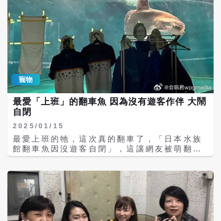
寵物
最愛「上班」的翻車魚 因為沒有遊客作伴 大鬧
自閉
2025/01/15
最愛上班的牠，這次真的翻車了，「日本水族
館翻車魚因沒遊客自閉」，這讓網友被萌翻
了：「原來是一條害怕寂寞的小魚。」「太可
愛了。」「e魚症？」「牠好愛上班啊。」
「換成水母抑鬱了」。 據網易報導，日本山口
縣下關市的水族館2024年12月起閉館，計畫
休整至2025年的夏天。最近，飼養員發現館內
的翻車魚狀態不太對勁，連平常最愛吃的水母
都不吃了。牠一副不開心又食欲不振，像罹患