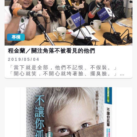
自閉症的樣子讓飼養員很擔心。 水族館開始調
整翻車魚的飲食，發現更換食物依舊沒有辦法
增強食欲，飼養員採取了一個驚人的措施用制
服做了「假人」對著玻璃櫥窗。第二天，翻車
魚就乖乖恢復進食了，原來是沒有遊客的身
影，牠寂寞了，沒想到牠這般「社畜」、喜歡
專欄
與人為伴。水族館館方面表示：或許民眾會覺
得難以置信，目前展示中的這條翻車魚好奇心
程金蘭／關注角落不被看見的他們
特別旺盛，閉館前有遊客的話，翻車魚喜歡游
到遊客面前。如今停業，突然沒有遊客來了，
2019/05/04
所以翻車魚無精打采了。可能是環境的變化，
「當下就是全部，他們不記恨、不假裝。」
會對翻車魚造成影響。 大陸央視指出，翻車魚
「開心就笑，不開心就垮著臉、擺臭臉。」
是世界上現存最大的硬骨魚之一，牠們的體長
「欲言又止，不知道如何表達，內向沒有自信
可以超過3公尺，體重平均可達2.5公噸。在生
者，不敢與他人眼神接觸，緊張退縮。」\r\n
長階段，翻車魚每天就可以增重約1公斤左
這天中央大學資訊管理系四年級同學劉錦宜，
右。牠們為什麼會被稱為翻車魚，主要是因為
財團法人肯納自閉症基金會老師林小唷來節目
牠總是翻過來側著身體游泳，似乎在享受日光
見證「自閉」症孩子其實不「自我封閉」，她
浴。事實上，翻車魚缺少真正的尾巴，只要海
們宣導正名「肯納兒」呼籲社會肯定接納。
水有浪，牠就翻來覆去，無法保持平衡，所以
\r\n「你很自閉耶！」社會上普遍的認知「自
常常會「翻車」。 翻車魚還是一種季節性洄游
閉」是負面詞彙，字面直譯是「自我封閉」連
的魚類，通常會根據季節和水溫變化來改變自
帶的自閉症被刻板化的誤解，劉錦宜表示，經
己的棲息位置，比如在溫暖的季節靠近海岸，
由接觸才發現反差太大，自閉症兒其實活潑、