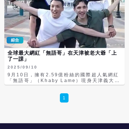
綜合
全球最大網紅「無語哥」在天津被老大爺「上
了一課」
2025/09/10
9月10日，擁有2.59億粉絲的國際超人氣網紅
「無語哥」（Khaby Lame）現身天津義大利
風情街馬可波羅廣場，身穿印有「中國老鐵」
的T恤，引發現場遊客圍觀。這位以「攤手+白
眼」表情包風靡全球的網紅，在天津之行中與
1
大陸網紅「栓Q哥」劉濤同框互動，製造了一
場跨文化的歡樂瞬間。 除了舞台互動，無語哥
在天津街頭的體驗同樣充滿趣味。他走進小吃
攤嘗試親手攤煎餅果子，撒芝麻、攤雞蛋動作
笨拙卻賣力，吸引眾多市民圍觀。而在河畔，