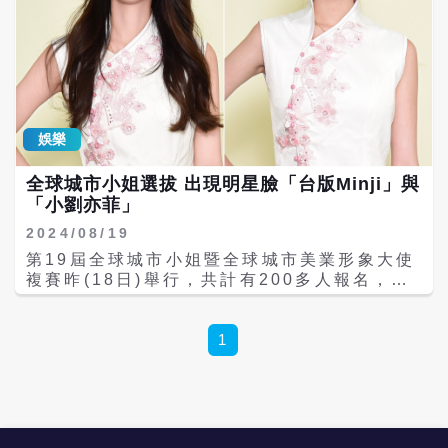
娛樂
全球城市小姐選拔 出現明星臉「台版Minji」與
「小劉亦菲」
2024/08/19
第19屆全球城市小姐暨全球城市美業形象大使
複賽昨(18日)舉行，共計有200多人報名，歷
經初選、複賽，總決賽剩38位佳麗角逐，出現
不少明星臉，將於8/25在台北漢來大飯店舉
行。活動創辦人張如君表示，為了替明年選拔
1
活動滿20周年暖身，今年活動規模更勝以往，
估計觀賽來賓、選手、評審及工作人員將多達
千人左右。 今年第19屆全球城市小姐選拔，
並加賽選拔全球城市美業形象大使，歷經兩天
的集訓及複賽，由藍郁晴、蔡惠名、沈宜蓁、