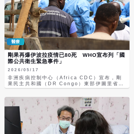
醫療
剛果再爆伊波拉疫情已80死 WHO宣布列「國
際公共衛生緊急事件」
2026/05/17
非洲疾病控制中心（Africa CDC）宣布，剛
果民主共和國（DR Congo）東部伊圖里省
（Ituri Province）爆發伊波拉病毒（Ebola
Virus）疫情，已造成80人死亡、246例疑似
病例。這是該國自2018-2020年造成近2300
人死亡的史上最嚴重疫情後，再度出現大規模
爆發。 世界衛生組織（WHO）上周六（16
日）正式將此次由「本迪布焦」
（Bundibugyo）病毒株引起的伊波拉疫情判
定為「國際公共衛生緊急事件」（PHEIC），