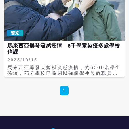
病房死亡，檢驗確認感染伊波拉。烏干達目前
內，共8人陸續出現類似症狀，其中6人因病情
尚未發現本土病例。另據報導，上周六在首都
嚴重住院治療。 經細菌培養檢驗後，醫師確認
金夏沙也出現一例從境外返回的確診病例。
一家人感染俗稱「食人菌」的A族鏈球菌。吳
🇨🇩 A new Ebola outbreak in
姓婦人表示，家族近期並未出國或旅遊，也沒
northeastern Congo has killed 65
有到日本，但可能在家族聚餐等近距離接觸中
people and infected hundreds. The
醫療
傳播，進而造成群聚感染。 彰化醫院小兒科主
outbreak in Ituri Province has
任馬瑞杉指出，A族鏈球菌主要透過飛沫與接
recorded 246 suspected cases.
馬來西亞爆發流感疫情 6千學童染疫多處學校
觸傳染，常見症狀包括急性咽喉炎、扁桃腺紅
Preliminary results suggest its a non-
停課
腫、劇烈喉嚨痛以及高燒不退。嚴重時可能引
Zaire strain, meaning the standard
發猩紅熱、急性腎絲球腎炎、急性風濕熱，甚
Ebola vaccine used in previous
2025/10/15
至造成蜂窩性組織炎或壞死性筋膜炎，因此被
outbreaks is
馬來西亞爆發大規模流感疫情，約6000名學生
稱為「食人菌」。 馬瑞杉進一步說明，若感染
pic.twitter.com/9UlOL1EhbY Mario
確診，部分學校已關閉以確保學生與教職員安
A族鏈球菌並引發毒性休克症候群
Nawfal (@MarioNawfal) May 15, 2026
全。 馬來西亞衛生部長阿末（Dzulkefly
（STSS），可能導致多重器官衰竭，病情會
世衛組織認為此事件極不尋常。伊圖里省多個
Ahmad）周二（14日）表示，衛生部將與教
在短時間內急速惡化，死亡率約30%至50%，
衛生區出現社區死亡群聚，症狀符合本迪布焦
育部商討進一步遏制校園病毒傳播的措施。與
1
不可掉以輕心。 醫師也提醒，A族鏈球菌與肺
病毒疾病；至少已有4名醫療人員死亡，顯示
此同時，全球多國流感疫情亦呈上升趨勢，顯
炎鏈球菌不同，目前並沒有疫苗可以預防。一
醫院感染控制存在明顯漏洞。初期樣本陽性率
示季節性流感正對公共衛生構成挑戰。 綜合馬
旦確診通常需以抗生素治療，且必須完整服用
高，病例快速增加，地理分布持續擴大，加上
來西亞《星報》（The Star）與新加坡《亞洲
10天療程，即使症狀在2天內改善，也不可自
當地安全局勢不穩、人道危機嚴重、人口流動
新聞台》（Channel News Asia）報導，馬
行停藥，以免復發或產生抗藥性。 近期日本也
性高、疫情發生在城市及半城市環境，以及目
來西亞教育部主任阿末（Mohd Azam
出現A族鏈球菌重症案例增加的情況，引發外
前缺乏針對本迪布焦病毒的核准疫苗與治療藥
Ahmad）周一（13日）表示，疫情已在全國
界關注。醫師建議，民眾平時應落實戴口罩、
物，使得這次疫情的潛在規模可能遠大於目前