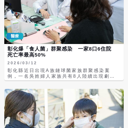
但尚未達到大流行緊急狀態的標準。 Africa
CDC invites you to a critical
emergency press briefing today on the
Ebola outbreak in the DRC and
Uganda. 📅 Date: Saturday, 16 May
2026 🕓 Time: * 18:00 | EAT (GMT+3) *
醫療
17:00 | SAST (GMT+2) * 16:00 | CAT
(GMT+1) * 15:00 | WAT (GMT)
彰化爆「食人菌」群聚感染 一家8口6住院
pic.twitter.com/LcIyDtt6h0 Africa CDC
死亡率最高50%
(@AfricaCDC) May 16, 2026 《英國廣播
公司》（BBC）報導，根據Africa CDC通
2026/03/12
報，疫情主要集中在伊圖里省的金礦城鎮蒙瓜
彰化縣近日出現A族鏈球菌家族群聚感染案
盧（Mongwalu）和魯萬帕拉
例，一名吳姓婦人家族共有8人陸續出現劇烈
（Rwampara），並已擴散至省會布尼亞
喉嚨痛等症狀，其中6人因病情嚴重住院治療6
（Bunia）。初步檢測顯示，在20個樣本中至
天。醫師指出，該細菌俗稱「食人菌」，若引
少13個呈陽性，確認8例實驗室確診病例，其
發重症恐造成多重器官衰竭，死亡率最高可達
中4例為已知死亡病例。此外，疑似病例已出
50%，呼籲民眾提高警覺 衛福部彰化醫院表
現在布尼亞及其他地區，實驗室確認仍在進行
示，住在彰化二林鎮的39歲吳姓婦人表示，家
中。衛生單位同時正在鑑定病毒株。 疫情迅速
中8歲兒子日前突然昏睡一整天，醒來後哭訴
跨國蔓延。烏干達衛生部上周五（15日）證
喉嚨像「被刀割」般疼痛。就醫檢查發現扁桃
實，一名59歲剛果籍男子入境，上周一（11
腺嚴重腫大，甚至連嘴巴都難以張開。隨後包
日）住進坎帕拉醫院，上周四（14日）在加護
括母親、其他4名子女、大嫂及其2名女兒在