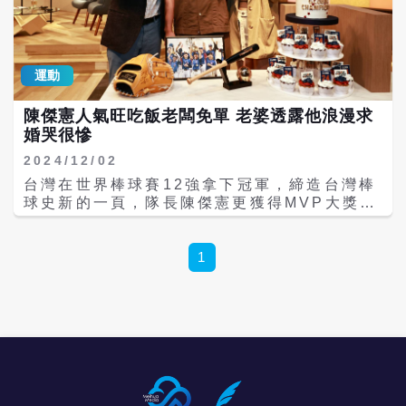
「聽某嘴，大富貴」、「時到時擔當，無米才
煮番薯湯」、「心情放乎開，好事自然來」等
俚語，同時提到有些台語的梗很好笑，像是
「厝若欲興，某丟愛照三頓揍」。 該片段被網
運動
友轉發放到網路上，引來不少批評，「怎麼辦
我看完完整影片還是皺著眉頭，原來這種事可
陳傑憲人氣旺吃飯老闆免單 老婆透露他浪漫求
以拿來開玩笑喔」 、「看完也覺得不太行，就
婚哭很慘
算是開玩笑，球隊應該要請人幫他們上課」、
「很貼切？然後還一直笑，瘋了」。 影片被瘋
2024/12/02
傳後，陳傑憲昨晚間急滅火，在社群平台IG發
台灣在世界棒球賽12強拿下冠軍，締造台灣棒
聲道歉，表示對於這段影片造成觀感不好，感
球史新的一頁，隊長陳傑憲更獲得MVP大獎，
到很抱歉，他說，當下沒想太多，只想著有聽
一夜之間人氣翻漲。他接受鄭弘儀專訪，表示
過的俚語就脫口了，「我從來都沒有想過對太
若有美日球探來挖角，他還是想出去闖一闖。
太或任何一位女性不尊重，因為一直以來都非
「運動員的黃金時期其實很短，即使在國外撞
1
常感激每個成員對家庭的貢獻，特別是球員的
破頭，我還是想出去闖。」陳傑憲說自己在日
家屬更是辛苦。」 陳傑憲表示，但也了解到說
本和大谷是同屆生，若有機會想和大谷翔平在
出聽過這句俚語的同時，即使只是表達是聽過
球場對決，「不過最想和他合照。」人氣竄升
的玩笑話，卻也已經對人造成傷害。自己在意
後，他去哪吃飯都備受關注，陳傑憲特別提
識到問題後，馬上打電話跟太太綺綺道歉，
到：「很多老闆會熱情免單，但請千萬不要這
「經過這一次教訓，更讓我體認到言語的力量
麼做，我就是和一般人一樣出來吃飯。」 鄭弘
非常強大；即使本意並非如此，還是會有人被
儀表示，冠軍台日大戰當天，他與朋友在餐廳
影響或覺得受傷，這些話就是不該被說出
邊用餐邊看球，「獲勝的那一刻看著球員落