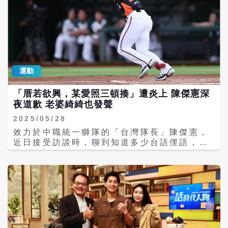
運動
「厝若欲興，某愛照三頓揍」遭炎上 陳傑憲深
夜道歉 老婆綺綺也發聲
2025/05/28
效力於中職統一獅隊的「台灣隊長」陳傑憲，
近日接受訪談時，聊到知道多少台語俚語，竟
脫口「厝若欲興，某愛照三頓揍」，影片在網
路上發酵，陳傑憲因此遭到炎上。對此，陳傑
憲27日深夜發文道歉，反省自己失言，以及意
識到未來開玩笑也要守分寸，並強調「從未對
女性有不敬之意」。妻子綺綺也在IG限時動態
發聲，「再亂講話，我就照三餐親」」。 陳傑
憲近日接受節目訪談，在「台語大考驗」環節
中，被問到知道多少台語俚語時，一開始提到