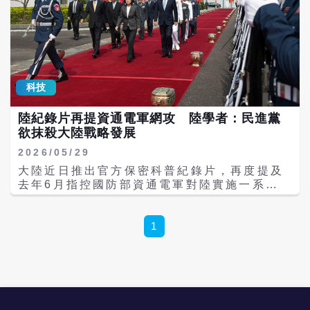
事威懾、海上執法、內部滲透與網路攻擊的混
合戰爭（Hybrid Warfare）。 實彈演習測試
台灣反應 中國透過實彈射擊與禁航區製造緊
張，一方面測試台灣軍方、海巡、民航與商船
的應變能力，另一方面也觀察美國及周邊國家
的反應。這類行動雖仍低於全面戰爭門檻，卻
科技
足以推高台灣的警戒與防衛成本。 更值得關注
的，不是單次軍演規模，而是這類演訓是否逐
陸紀錄片再提資通電軍網攻 陸學者：民進黨
漸常態化，並與海警巡航、商船盤查等行動相
欲抹殺大陸戰略發展
互配合。當台灣社會逐漸習慣軍演與禁航公
告，北京便可能在未來危機中取得更大的操作
2026/05/29
空間。 海警取代海軍推進壓力 近年中國愈來
大陸近日推出官方保密科普紀錄片，再度提及
愈常透過海警與海事單位，而非直接出動海
去年6月指控國防部資通電軍對陸實施一系列
軍，在爭議海域執行所謂「海上執法」。中國
網路攻擊事件。央視今天（29日）引述北京交
海警轉隸武警部隊後，已不只是行政執法機
通大學教授杜曄分析稱，民進黨政府相關竊密
關，而是具有準軍事性質的海上力量。北京可
行動，主要鎖定大陸政務、軍工、科研等重要
1
藉此進行巡航、攔截、盤查與驅離，同時降低
敏感領域，企圖獲取科技與戰略情報，進而遏
外界將其視為軍事衝突的可能性。 若未來中國
制大陸科技進步與戰略發展。 由中共中央保密
要求駛往台灣的商船接受盤查，甚至以維護航
委員會辦公室、大陸國家保密局與中央廣播電
行安全為由限制航道，台灣面對的將不只是海
視總台聯合攝製的5集保密科普紀錄片《守
上摩擦，也可能是局部封鎖的前奏。 網攻與滲
護：警惕身邊的洩密風險》，披露多起網路攻
透同步進行 國安局統計顯示，2025年中國國
擊竊密案例。片中特別提及，2025年6月大陸