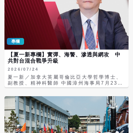
專欄
【夏一新專欄】實彈、海警、滲透與網攻 中
共對台混合戰爭升級
2026/07/24
夏一新／加拿大英屬哥倫比亞大學哲學博士、
副教授、精神科醫師 中國漳州海事局7月23日
突發航行警告，宣布在福建東山島附近的台灣
海峽海域進行為期兩天的實彈射擊，並劃設禁
航區；該區距金門約120公里。此舉發生在美
國國務卿盧比歐（Marco Rubio）與中國外交
部長王毅會談隔日，時間點明顯釋放政治與軍
事訊號。 這次實彈演習未必代表北京準備立即
對台動武，卻再次凸顯中國對台施壓已不再侷
限於軍機、軍艦繞台，而是逐步發展為結合軍