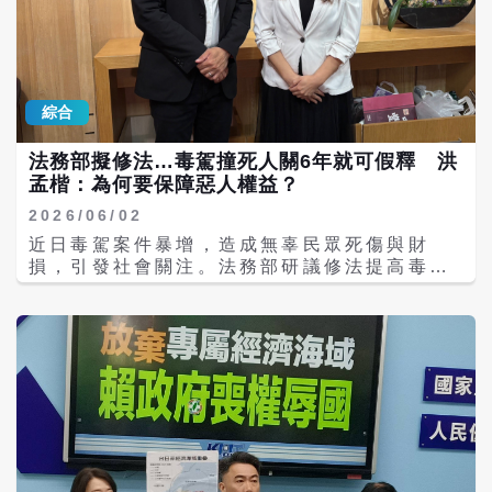
府也不給力，明明腫了一個大包，對於談判結
是框架，沒有實質內容；而台日漁業協議僅限
果還沾沾自喜，說沒有比其他國家嚴重。楊永
於小部分特定海域，換言之所謂的協定對我方
明也抨擊賴政府，承諾大投資換取低關稅，鼓
根本沒有完整保障。 許宇甄表示，國民黨團3
勵半導體產業快速往美國外移，等到台積電變
點訴求：第一，外交部必須立即提出聲明，重
成美積電，就會後悔莫及。 此外，日本與菲律
申中華民國在相關海域的主權及專屬經濟海域
綜合
賓近期啟動劃分兩國專屬經濟海域及大陸礁層
的權利，絕不接受任何將台灣排除在外的黑箱
談判，涉及台灣東部海域卻排除台灣，外交部
談判結果；第二，政府必須立刻啟動與日、菲
法務部擬修法…毒駕撞死人關6年就可假釋 洪
第一時間還給予肯定，引起社會輿論譁然。楊
兩國的多邊海洋邊界協商，捍衛 台灣在重疊海
孟楷：為何要保障惡人權益？
永明痛批，外交部完全失去自己的立場，嚴重
域的法律地位；第三，海巡署必須立刻實施護
損害台灣海域的經濟主權還有漁民的利益，
漁專案，在南方、東方海域加強巡邏，用實力
2026/06/02
「不可思議、喪權辱國！」 楊永明指出，美國
告訴全世界：台灣的漁場在哪，我們自己守
近日毒駕案件暴增，造成無辜民眾死傷與財
不太希望區域問題產生衝突，川普針對台獨講
護；漁民在哪，海巡就在哪。 羅智強大酸，台
損，引發社會關注。法務部研議修法提高毒駕
出了「新三不」：反對台獨，不會為台獨而
灣的水母外交（亦即又軟又無腦），現在已經
刑責，毒駕致死最重可處12年、併科300萬元
戰，不會當台獨靠山，所以總統賴清德現在才
成了海蜇皮，攤在別國菜單上。他引述美國國
罰金。國民黨立委洪孟楷今天（2日）表示，
說沒有台獨問題，這就日本跟菲律賓覺得需要
務卿布林肯之語：「在國際體系中，如果你不
行政院長卓榮泰日前說「我震怒、我要求法務
在台灣東部海岸找一個新的爭議點，也就是交
在餐桌上，就可能會在菜單上」，真真切切就
部修法」，結果拿出來的方案是毒蟲駕車撞死
疊的專屬經濟海域區，日、菲覺得「管他台灣
是台灣目前處境。標的就在台灣東部外海，上
一個人最高處12年，以現在的假釋條例，關6
怎麼講，反正台灣跟我們沒有邦交，我們不用
餐桌的卻是日本跟菲律賓。至於外交部說的台
年之後就可以申請假釋出來了，真的沒有任何
跟台灣討論」。 日菲海域劃界：想將台灣東部
菲漁業協定、台日漁業協議，大家可記得這兩
嚇阻效果。他痛批：為何要保障極端惡劣犯罪
製造成新事端 至於外交部3日聲稱，已指示台
個協定是馬英九任內簽訂的？為何現在賴政府
分子的人權？ 洪孟楷今日接受中廣新聞網《千
灣駐日本代表處及駐菲律賓代表處，分別向兩
甚麼事都做不了？ 黃建賓表示，民進黨政府根
秋萬事》主持人王淺秋專訪，他直言，吸毒已
國政府確認，日、菲未來相關協議談判過程及
本是「滿朝文武、裝瘋賣傻」，都是一群奴顏
經是違法，之後還駕車是錯上加錯，毒駕變成
結果，均不會影響台灣依《國際法》及《海洋