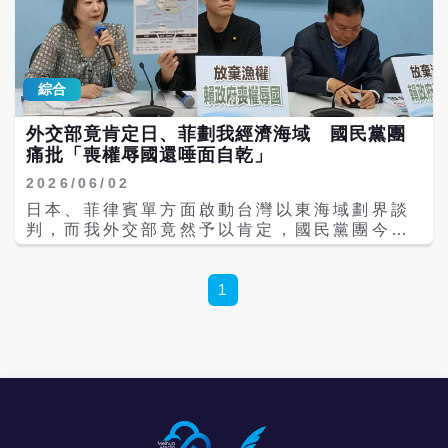
卑屈之徒。民進黨一直在喊抗中，請問保台了
不定時炸彈。今年1到4月根據警政署資料，警
法》所享有的主權權利。對此楊永明直言，派
嗎？是抗中賣台！來自台東的他表示，漁民跟
方擴大臨檢，一個晚上抓到100件毒駕，這是
人去駐地的使館理解？「理解個X啊！誰給你
他說，日菲劃設經濟海域，賴政府說做得好，
非常離譜的事情，土城分局清水派出所所長劉
接待了？誰跟你講說不會影響到我們的權益？
因為日菲是要對抗中國大陸的軍事擴張。但此
宗鑫攔檢毒蟲，結果被衝撞殉職，洪孟楷感嘆
完全就是騙我們台灣人。」 楊永明指出，第
事跟中國大陸有何關係？然而日、菲劃界完之
綜合
「這還是台灣嗎？」 此前洪孟楷提案鞭刑打擊
一，民進黨政府應該說，請日、菲來跟我們
後，卻跟台灣漁民有絕對的關係，這讓漁民非
詐騙及性侵虐童犯罪，他強調，重點不是要處
談，不管有沒有邦交關係；第二，日、菲如果
常恐懼擔憂。
外交部竟肯定日、菲劃我經濟海域 國民黨團
罰，而是嚇阻犯罪，如果真的敢犯罪，會付出
不跟我們談，我們就否決、反對日、菲一切作
痛批「喪權辱國還唾面自乾」
非常高的犯罪成本，一般理性的正常人可能在
為；第三，民進黨政府應該說，台灣會強力派
犯罪之前多想一下，不要去犯這個罪，因為犯
遣海巡署在我方海域執法，而且會進一步主張
2026/06/02
了罪後的代價是沒有辦法承受的。台灣2300萬
該海域大陸礁層海床及底土部分是台灣領土延
日本、菲律賓單方面啟動台灣以東海域劃界談
人，99.9％都是奉公守法，為什麼一定要保障
伸，是自然延伸原則，這才能真正保障台灣的
判，而我外交部竟然予以肯定，國民黨團今天
0.1％極端惡劣犯罪分子的人權？ 洪孟楷指
權益。楊永明也說，如果哪一天在我國經濟海
（2日）召開記者會痛批民進黨喪權辱國，賴
出，根據打詐儀表板，4月、5月都還有1萬多
域發現到石油、天然氣、甲烷冰，「那是不得
政府再度拿出「喪事喜辦」的本事，只敢跟中
件詐騙案，單月詐騙金額高達50億、60億元，
了的事情啊！」 楊永明續指，中國大陸第一時
國大陸嗆聲，碰到日本就跪了，現在我們更連
1
預估2026年底，全台灣會被騙至少600億以
間就派出海警船「執法巡查」，反制日菲兩國
菲律賓都不敢指責，甚至唾面自乾說肯定日菲
上。詐騙集團罰不怕，被關也不怕，所以一直
侵犯大陸主張的海洋權益，這是很正常的操
行為！黨團要求總統賴清德出面召開國安會
在進化，我們希望亂世用重典，不是心理變
作，以往發現這種事情，都是要這樣處理。反
議，並由行政院提出評估報告赴立法院備詢。
態，要的是大家不敢犯罪，但是面對這個議題
觀賴政府首先肯定日、菲，其次罵大陸漁船、
國民黨團今日召開「放棄專屬經濟海域，賴政
的時候，民進黨的態度是左右搖擺的。 外界質
海警船來我經濟海域，第三又說日、菲相關協
府喪權辱國」記者會，書記長林沛祥、立委賴
疑藍白占多數，直接提案修法就好了，幹嘛還
議談判不會影響到我們的權益，這非常錯亂，
士葆、副書記長王鴻薇出席。林沛祥表示，上
要公投浪費錢？洪孟楷解釋，因為現在民進黨
因為怎麼可能不影響到我國權益？ 楊永明示
月28日日、菲突然宣布將啟動專屬經濟海域及
政府就是可以違法不副署，不副署就可以不執
警，日、菲就是吃定了台灣，這是一個未來可