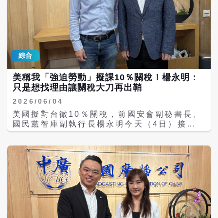
外交與執法壓力的總是漁民自己。面對可能影
係到漁權及中華民國未來數十年 海洋利益。日
響未來漁場權益的重要國際事件，釣教協期待
菲EEZ談判傳出之後，外交部第一時間予以肯
政府能展現強硬立場，讓漁民感受到國家的支
定，還跟台灣民眾保證不會有任何影響，請問
持與保護。 釣教協提出6項訴求，包括：第
這個結論是哪裡來的？截至目前為止，日本、
一，反對日、菲這兩個鄰國意圖侵害我國的主
菲律賓政府都沒有交考卷，外交部就急著幫他
權與海洋權益；第二，反對任何排除相關利害
綜合
們打了一百分，「超前幫其他國家背書！這不
關係方參與的海域劃界安排，涉及重疊海域之
是外交，而是代言；林佳龍，你是中華民國外
劃界問題，應依循國際法精神，以和平、理性
美稱我「強迫勞動」擬課10％關稅！楊永明：
交部長，還是日菲EEZ台灣區發言人？」 林沛
及多邊協商方式處理；第三，政府應明確表達
只是想找理由讓關稅大刀再出鞘
祥說，更糟糕的是，根據日本《每日新聞》報
我方立場，積極維護我國在相關海域的權益與
導，台灣希望跟日本協商海域問題的訴求，日
利益；第四，政府應將漁民權益納入海洋政策
2026/06/04
本政府明確表示：「未來即使日菲達成海域劃
與涉外事務的核心考量，保障合法作業空間；
美國擬對台徵10％關稅，前國安會副秘書長、
界協議，也只是雙方之間的安排；對所謂第三
第五，政府應建立更完善的漁民權益保障與溝
國民黨智庫副執行長楊永明今天（4日）接受
方不具有法律拘束力，因此日本認為沒有與台
通機制，使第一線漁民的聲音能真正被聽見；
中廣新聞網《千秋萬事》代班主持人、國民黨
灣協商的必要。」這是日本官房長官在國會的
第六，政府應針對此事檢討錯誤，並對有辱我
立委葉元之專訪時表示，美國所謂的台灣「強
發言，翻成大白話就是：「我們先談，我們先
國主權的相關官員予以嚴厲的懲處。 釣教協表
迫勞動」只是一個藉口與說法，說穿了就是川
劃界，我們先決定；至於台灣，不好意思，不
示，協會不是外交專家，也不是政治人物，但
普政府的反撲，企圖重建關稅壁壘；賴政府和
在談判桌上。」林沛祥痛批，外交部一開始說
代表每天與風浪搏鬥、靠海生活的漁民。漁民
美國談判談得不好還沾沾自喜，更加速台灣半
我們不會受到影響，現在日本卻這樣回應，所
關心的是明天還能不能出海，關心子孫未來是
導體產業外移美國，自毀「矽盾」。 楊永明質
以到底是外交部誤判情勢，還是根本沒有掌握
否還有漁場可以耕耘。守護漁場，就是守護台
疑，台灣的強迫勞動在哪裡？我們有童工問題
狀況？ 許宇甄表示，國民黨團要嚴厲指責林佳
灣的海洋命脈。呼籲賴政府莫讓海洋主權沉
嗎？美國只是想要找一個理由，讓關稅大刀再
龍昨天極其軟弱的發言。林佳龍沾沾自喜說台
默，莫讓漁民權益缺席，更莫讓下一代漁民失
度出鞘。美國現在拿著石頭亂扔，但民進黨政
菲、台日有相關漁業協定，但台菲漁業協定只
去航向大海的希望。