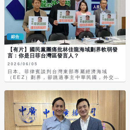
接踐踏。 釣教協指出，長期以來，不論是東北
部的釣魚台海域，還是南部的台菲重疊海域，
都是台灣漁民世代相傳的傳統作業漁場。漁民
們迎著風浪出海，在這裡捕魚、生活，傳承著
屬於台灣的海洋文化。然而，近年來海域爭議
不斷，漁民作業空間不斷受到擠壓。當攸關這
綜合
片海域未來權益的國際協商紛紛展開，台灣的
聲音卻未能被納入，令人深感憂心。因為每一
【有片】國民黨團痛批林佳龍海域劃界軟弱發
次海域權益的變動，都直接衝擊著無數漁民家
言：你是日菲台灣區發言人？
庭的生計。 釣教協指出，海洋是共享的空間，
海域權益的處理應秉持和平、理性與協商原
2026/06/05
則，依循《國際法》精神，以公開、公平及多
日本、菲律賓談判台灣東部專屬經濟海域
邊對話的方式，兼顧區域和平與各方權益。日
（EEZ）劃界，卻跳過事主中華民國，外交部
本既不擁有琉球及釣魚台列嶼的主權（僅從美
長林佳龍昨日竟稱「台灣歡迎日菲建立全面戰
國私相授受而有行政管理權），日菲此次聲明
略夥伴關係，因為兩國談判主要針對中國」，
又無視我國的主權及台灣依照《專屬經濟區及
國民黨團今天（5日）痛批林佳龍發言軟弱，
大陸礁層法》可以從東部海岸向外主張200海
到底是中華民國的外交部長，還是日菲EEZ台
浬專屬經濟區的法定權益，自屬無效。 釣教協
灣區發言人？ 國民黨團今日召開「喪權辱國、
表示，令人遺憾的是，外交部竟在第一時間
卻又文過飾非；狡辯的林部長，失能的外交
「予以肯定」。不只如此，過去幾年來每當遇
部」記者會，書記長林沛祥、首席副書記長許
到各國積極協商海域界線之際，也常看不到民
宇甄、副書記長黃建賓、立委羅智強出席。 林
進黨政府對漁民權益的積極發聲，第一線承受
沛祥表示，此事不是單純的外交新聞，而是關