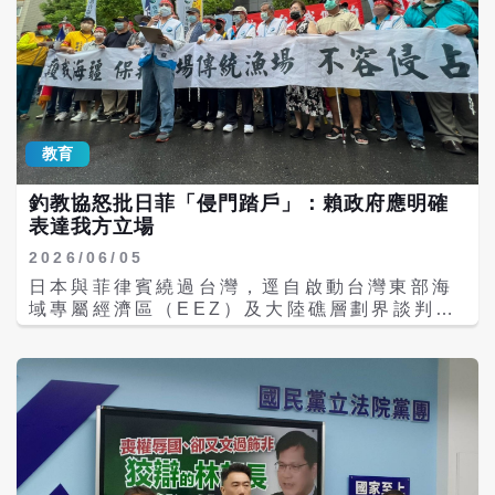
教育
釣教協怒批日菲「侵門踏戶」：賴政府應明確
表達我方立場
2026/06/05
日本與菲律賓繞過台灣，逕自啟動台灣東部海
域專屬經濟區（EEZ）及大陸礁層劃界談判，
釣魚台教育協會今天（5日）發表聲明，要求
政府應明確表達我方立場，積極維護我國在相
關海域的權益與利益。 釣教協表示，上月28
日日、菲片面宣布啟動EEZ及大陸礁層的大海
域劃界談判，完全排除台灣參與，本質上就是
無視台灣存在、企圖對我國東部海域資源私相
授受的惡劣行徑！這不只是一則國際新聞，更
是對台灣漁民漁場、生計與未來生存空間的直