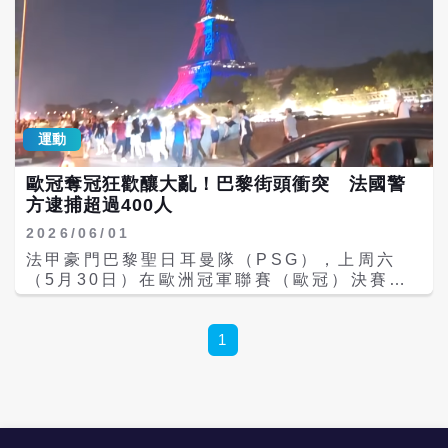
運動
歐冠奪冠狂歡釀大亂！巴黎街頭衝突 法國警
方逮捕超過400人
2026/06/01
法甲豪門巴黎聖日耳曼隊（PSG），上周六
（5月30日）在歐洲冠軍聯賽（歐冠）決賽
中，以互射12碼擊敗英超勁旅阿森納
（Arsenal），成功完成二連霸，卻因球迷慶
祝活動嚴重失控，在巴黎街頭引發大規模暴動
1
衝突，警方已逮捕超過400人。 Hundreds
arrested in France after wild
Champions League celebrations
https://t.co/alAUN6N7tS BBC News
(World) (@BBCWorld) May 31, 2026 綜