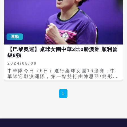
運動
【巴黎奧運】桌球女團中華3比0勝澳洲 順利晉
級8強
2024/08/06
中華隊今日（6日）進行桌球女團16強賽，中
華隊迎戰澳洲隊，第一點雙打由陳思羽/簡彤娟
上場，兩人幾乎沒有遭遇到太多阻攔直落三輕
鬆為中華隊拿下勝利。鄭怡靜再以3比0兵不血
刃取勝，中華隊2比0領先；第三點陳思羽雖丟
1
掉1比2落後，但仍3比2成功逆轉，中華隊3比
0順利晉級八強。 陳思羽/簡彤娟在第一局發揮
絕佳默契，11比7旗開得勝；第二局兩人更是
一路領先11比3勝出、第三局先以0比2落後，
但隨即趕上追成3平，接著雙方纏鬥到7平後對