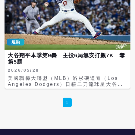
運動
大谷翔平本季第9轟 主投6局無安打飆7K 奪
第5勝
2026/05/28
美國職棒大聯盟（MLB）洛杉磯道奇（Los
Angeles Dodgers）日籍二刀流球星大谷翔
平，28日在主場道奇球場迎戰科羅拉多落磯
（Colorado Rockies），繳出6局無安打、7
次三振的精采內容，打擊端更於首局轟出本季
1
第9支全壘打，率領道奇終場以4比1擊敗落
磯，大谷收下本季第5勝。 大谷此役迎來本季
第9場先發登板，開賽便展現壓制力，連續投
出時速超過98.5英里的速球，並以犀利曲球三
振Jake McCarthy。首局雖投出1次保送，但