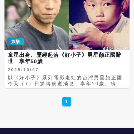
娛樂
童星出身、歷經起落《好小子》男星顏正國辭
世 享年50歲
2025/10/07
以《好小子》系列電影走紅的台灣男星顏正國
今天（7）日驚傳病逝消息，享年50歲。殯葬
業者「鋼鐵爸」阮橋本下午在社群發文證實噩
耗，透露顏正國於今日下午4時57分驟然離
世，令家屬與親友悲痛不已。他呼籲外界給予
1
家屬空間，「懇請所有思念阿國的親友們，與
我們一同靜默地獻上最真誠的祝福，讓愛伴隨
阿國遠行安息」。 顏正國1975年10月10日出
生，原名顏政國，童年即因精湛的演技與靈動
的氣質嶄露頭角。他以童星身分踏入影壇，曾