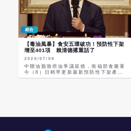
綜合
【毒油風暴】食安五環破功！預防性下架
增至401項 賴清德撂重話了
2026/07/08
中聯油脂致癌油爭議延燒，衛福部食藥署
今（8）日稍早更新最新預防性下架產品
清單，較昨天的232項增加169項，總計
項目新增至401項。總統兼民進黨主席賴
清德今日於民進黨中常會中致詞時再度重
申，中聯油等公司發生問題，非常不應
該，沒有立即通報主管機關，造成主管機
關失去及時解決問題的時機，該法辦就應
該依法究辦。但仍未就政府未能第一時間
阻止問題油流入市面，向國人道歉。 今
天新增項目較昨天的232項增加169項，
最多個公司為卜蜂，其次為路易莎。除前