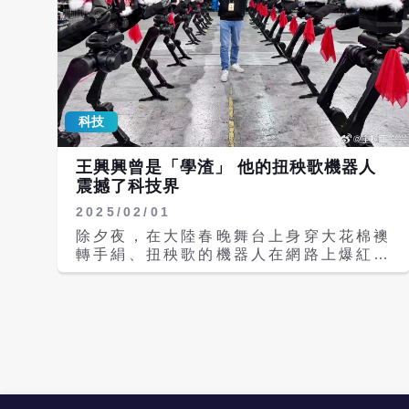
科技
王興興曾是「學渣」 他的扭秧歌機器人
震撼了科技界
2025/02/01
除夕夜，在大陸春晚舞台上身穿大花棉襖
轉手絹、扭秧歌的機器人在網路上爆紅。
這些機器人背後的公司是宇樹科技，其創
始人兼CEO是90後的王興興，但你敢相
信他原本是個升學之路充滿坎坷的學渣
嗎？ 王興興相比於17歲考上浙大的學霸
梁文鋒，稱他為學渣也不為過。英語老師
曾經在家長會上對他家長說：「你家孩子
有點笨。」中小學生涯，他自卑又壓抑，
加上內向的性格，幾乎不和同學們說話。