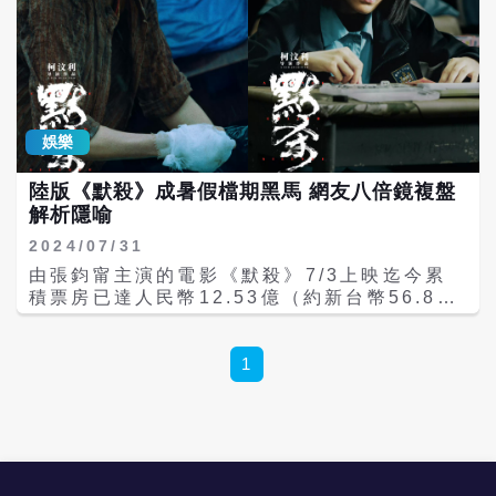
娛樂
陸版《默殺》成暑假檔期黑馬 網友八倍鏡複盤
解析隱喻
2024/07/31
由張鈞甯主演的電影《默殺》7/3上映迄今累
積票房已達人民幣12.53億（約新台幣56.8
億），超過300萬觀眾進電影院買票支持，外
界預估票房可達15億人民幣，但業界認為《默
殺》有可能衝破15億天花板，靠口碑繼續吸引
1
觀眾走入電影院。 相較另一部上片前就被認定
會大賣的喜劇片《抓娃娃》，《默殺》因為是
柯汶利首次執導長片，一開始並未受外界太多
關注。劇情從一起發生在女子中學的校園霸淩
事件展開，少女遭校園霸淩從高處墜亡後，霸