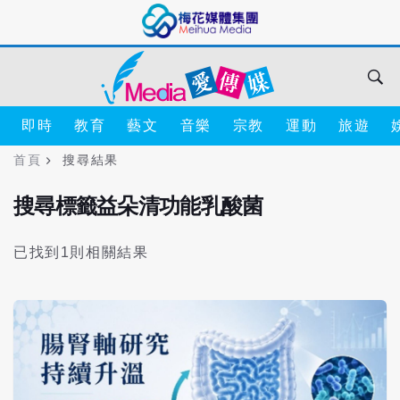
即時
教育
藝文
音樂
宗教
運動
旅遊
首頁
搜尋結果
搜尋標籤益朵清功能乳酸菌
已找到1則相關結果