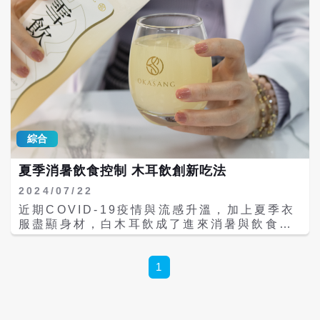
綜合
夏季消暑飲食控制 木耳飲創新吃法
2024/07/22
近期COVID-19疫情與流感升溫，加上夏季衣
服盡顯身材，白木耳飲成了進來消暑與飲食控
制聖品。白木耳因富含多醣體，又是低卡食
物，且根據「本草綱目」記載，白色類食物如
白木耳、梨子、杏仁等食物可養肺，因此包括
1
最美魚販劉心語與O卡桑都推出相關產品，希
望能搶佔市場。 市面上出現越來越多木耳飲商
品，廠商表示，近來暑氣難消，加上疫情無降