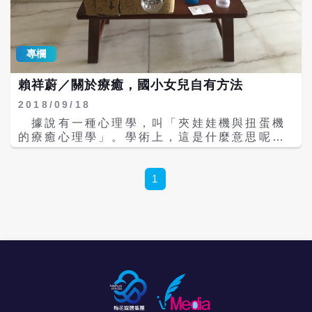
出，與寵物建立穩定情感連結有助於調節壓力
完成，爺爺曾說「只要還懷抱著夢想，那就是
荷爾蒙皮質醇，並提升血清素與催產素等幸福
青春」，回想我們的人生，有多少人已經放棄
激素水平。 然而，薩摩耶犬並非理想的新手犬
夢想，在庸庸碌碌的生活了呢？ 13如此耀眼
種。其厚重毛髮需每日梳理，換毛期掉毛量龐
由南柱赫、韓志旼主演的韓劇《如此耀眼》，
專欄
大；其活力與情感需求若未被滿足，可能導致
據說韓志旼當初還在拍其他戲，不管說什麼也
「拆家」行為或精神壓力過大。尤其在亞熱帶
要馬上把這部劇接下來，可說是連演員都覺得
賴祥蔚／關於療癒，國小女兒自有方法
地區夏季高溫頻繁，若未妥善降溫，薩摩耶極
難能可貴的一部療癒劇啊！ 《如此耀眼》以奇
易中暑，嚴重時甚至危及生命。 此外，薩摩耶
幻愛情劇來刻畫主角的故事，雖然許多觀眾在
2018/09/18
腸胃較敏感，需特製犬糧與定時餵食，皮膚亦
看的時候都有點搞不清楚順序，但其實編劇是
據說有一種心理學，叫「夾娃娃機與扭蛋機
容易因濕熱引發感染，日常照護成本與精力投
用了倒敘的手法，不論是故事中刻畫的愛情、
的療癒心理學」。學術上，這是什麼意思呢？
入不容小覷。 因此專家建議，若尚無飼養經驗
親情還是友情，再加上一些偵探推理元素，讓
這個問題要去請教心理學者。\r\n 夾娃娃機
與穩定生活條件，可先透過動保機構「助養」
全劇偶爾能有一些好笑，也有一些感人的情
與扭蛋機到底有什麼好玩呢？對於不玩的朋友
計畫或擔任義工，實地了解犬隻需求，等充分
節，劇情紮實更是寫實，讓許多人看完後都開
來講，大概說也說不清楚。但是對於愛玩的朋
1
準備後再考慮領養或購養。
始反思自己並與自己和解。 11山茶花開時 由
友來講，很多人還是說不清楚。\r\n 電影
收視保證的孔曉振和姜河那所演出的《山茶花
《大佛普拉斯》裡面，由陳竹昇飾演的社會底
開時》，播出後受到許多的關注並獲得多項大
層小人物「肚財」，生活嗜好就是夾娃娃。從
獎，裡面描述單親媽媽孔曉振隻身帶著孩子到
事回收工作、平常很冷酷的他，聊起夾娃娃時
邕山，為了養活孩子和自己，就在小區中開了
充滿感性，國台語交雜說著：「這很療癒
一間小酒館，賣著自己的拿手下酒菜，但亦因
啊。」\r\n 電影《大佛普拉斯》在第54屆金
此遭受許多不友善的眼光和標籤，從這裡也可
馬奬獲得最佳改編劇本等四項大奬，在第19屆
以看出韓國社會上對於單親媽媽的不公平對
台北電影節獲得百萬首獎等五項大獎，在第37
待。 最深刻的一幕就是孔曉振與拋下她的母親
屆香港電影金像獎獲選為最佳兩岸華語電影。