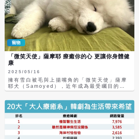
悅」因個性活潑、動作豐富，被遊客視為「人
氣王」。園區也提醒，大貓熊多在上午活動覓
食，午後則進入長時間休息，建議民眾把握早
晨時段入園觀賞。 最吸引遊客的，莫過於大貓
熊寶寶們的進食日常。只見牠們常常一屁股坐
在地上，後腳微微岔開，前掌靈活地各抓一根
竹子或竹筍，有時左右開弓「雙手開吃」，有
寵物
時則專注啃咬一根竹竿，發出清脆的「吧唧吧
唧」聲響。部分大貓熊還會邊吃邊靠在石頭或
「微笑天使」薩摩耶 療癒你的心 更讓你身體健
樹幹上，一臉滿足地細嚼慢嚥；也有調皮的個
康
體，會先把竹子翻來覆去挑選，再慢條斯理地
剝開外皮，彷彿在享用精緻料理，憨態可掬的
2025/05/16
模樣讓現場笑聲不斷。 園區除展示大貓熊生活
擁有雪白被毛與上揚嘴角的「微笑天使」薩摩
樣貌，也規劃多元體驗設施，包括沉浸式呈現
耶犬（Samoyed），近年成為最受矚目的寵
熊貓一生的科普館、販售限定周邊的「熊心
物明星之一。在可愛外表背後，牠們不只是吸
造」、保留自然樣貌的原始竹林，以及可邊用
睛的伴侶犬，更可能是促進人類健康的得力助
餐邊觀賞熊貓的270度全景餐廳。此外，「竹
手。研究顯示，飼養狗狗能有效提升主人的身
影橋」與融合傳統榫卯工藝的「樹德堂」，也
體活動與心理健康，而像薩摩耶這類高活動量
為園區增添文化與景觀特色。 科普資料指出，
犬種，更促使飼主維持規律的運動習慣。 薩摩
大貓熊雖以竹子為主食，卻保有食肉動物的消
耶原產於西伯利亞，為協助原住民馴鹿牧民拉
化系統，對植物吸收效率不高，因此每日需進
雪橇、看守營地而培育而成。成犬肩高約48至
食長達12至14小時。為降低能量消耗，牠們每
60公分，體重可達30公斤，具備厚重雙層毛