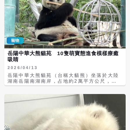
寵物
岳陽中華大熊貓苑 10隻萌寶態進食模樣療癒
吸睛
2026/04/13
岳陽中華大熊貓苑（台稱大貓熊）坐落於大陸
湖南岳陽南湖南岸，占地約2萬平方公尺，以
原始竹林景觀打造接近自然棲息環境的「熊貓
秘境」。園區內目前飼養10隻大熊貓，包括皓
月、喜悅、願願、深深、漫漫、明明、向野、
壯壯、朝陽與華龍，憑藉療癒可愛的日常模
樣，成為近年當地最受歡迎的生態旅遊景點之
一。 園方採「一貓一館」設計，9座大貓熊館
呈環狀分布，每隻大貓熊皆擁有專屬室內空間
與戶外活動場地。其中，6號館的大貓熊「喜