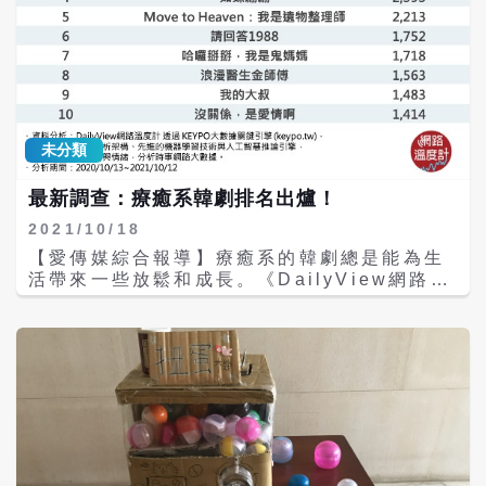
日活動距離僅約600至1500公尺，形成「多吃
髮，能在極地寒冷環境中活動自如。牠們以深
少動」的生活型態。 園方表示，透過兼具教育
色杏仁眼與微笑嘴角聞名，展現出特有的親和
與休閒的展示方式，希望讓民眾在近距離感受
力與信任感。 薩摩耶犬溫順友善、情感豐富，
熊貓可愛魅力的同時，也能理解其生態習性與
是理想的家庭伴侶犬。牠們喜歡與人互動，對
保育價值。隨著生態旅遊熱度持續升溫，岳陽
兒童表現出高度包容力，但也因過度依賴主人
中華大熊貓苑正逐步成為親子家庭與動物愛好
而容易在獨處時產生分離焦慮。 作為雪橇犬後
者的熱門「療癒系」旅遊目的地。
代，薩摩耶擁有極高的運動需求。專家建議，
未分類
每天至少提供1至2小時戶外活動，包括散步、
奔跑或互動遊戲，以避免肥胖與行為問題。這
最新調查：療癒系韓劇排名出爐！
也意味著，飼主需具備相應的時間與體力投
入。 世界衛生組織（WHO）建議成人每周應
2021/10/18
進行至少150分鐘中等強度的身體活動。而根
【愛傳媒綜合報導】療癒系的韓劇總是能為生
據《BMC Public Health》期刊一項研究指
活帶來一些放鬆和成長。《DailyView網路溫
出，狗主人每周平均運動時數達210分鐘，達
度計》用《KEYPO大數據關鍵引擎》調查，
成WHO活動標準的機率比非飼主高出31%。
找出歷年來受到網友推薦的療癒系韓劇： 16
報告強調：「無論天氣晴雨，狗狗都會讓你起
青春紀錄 《青春紀錄》是以「夢想」為主軸的
身出門，而這樣的陪伴，是人類生活中少有的
韓劇，一路講述主角們追夢的過程，甚至更拍
堅持動力來源」。 除了運動效益外，多項研究
出了現代常見的親子議題。 故事關於男主角史
也指出與寵物相處能有效降低焦慮與抑鬱風
彗峻（朴寶劍）從小到大一直被拿來跟哥哥比
險。薩摩耶犬特別因其熱情、喜歡貼近人群的
較，他便想證明自己，希望有一天也能受到家
天性，有助於舒緩壓力與提升心理幸福感。美
人的肯定，家裡只有爺爺最挺他，因為爺爺希
國哈佛（Harvard University）醫學院指
望自己年輕時沒有完成的明星夢，彗峻能幫他