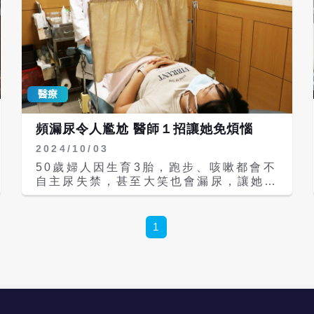
醫療
頻漏尿令人尷尬 醫師１招讓她免煩惱
2024/10/03
50歲婦人因生育3胎，跑步、咳嗽都會不
自主尿失禁，甚至大笑也會漏尿，讓她頻
頻上廁所更換護墊，出門在外都得擔心失
禮，只得求助婦產科醫師，醫師為她安排
尿失禁單一切口手術後非常成功，第三天
1
即健康出院，她開心地說，再也不用擔心
在外失態了。 聯新國際醫院婦產科主治
醫師周全益表示，骨盆底肌就像是彈力網
般，支撐著寶寶和羊水重量，加上懷孕後
期分泌弛緩素，為誕生做準備，使得骨盆
底肌長期拉扯下逐漸鬆弛，導致產後難以