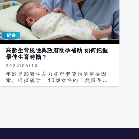
綜合
高齡生育風險與政府助孕補助 如何把握
最佳生育時機？
2024/09/10
年齡是影響生育力和母嬰健康的重要因
素。根據統計，40歲女性的自然懷孕率
已降至5%以下，而年齡在42歲以上的女
性人工生殖活產率也僅為7.6%。國民健
康署署長吳昭軍提醒，高齡生育風險增
加，應把握理想生育年齡及早規劃。此
外，對於需要試管嬰兒療程的夫妻，首次
申請可獲最高10萬元補助，以協助實現
生育願望。 醫學研究表明，女性的卵巢
功能和卵子品質隨著年齡增長而下降，這
會導致卵子受精難度增加以及胚胎染色體