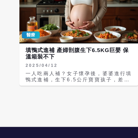
醫療
填鴨式進補 產婦剖腹生下6.5KG巨嬰 保
溫箱裝不下
2025/04/12
一人吃兩人補？女子懷孕後，婆婆進行填
鴨式進補，生下6.5公斤寶寶孩子，差點
害得寶寶生不出來，只能靠著剖腹產來挽
救母子兩的生命。 據《福建衛生報》報
導，福州王女士（化名）懷孕後，其婆婆
每日為其燉煮營養湯、夜宵加餐，並強調
「一人吃兩人補」。然而，這種過度進補
導致王女士懷孕晚期體重激增20幾公
斤，腹部隆起程度堪比雙胞胎。由於未定
期產檢，其妊娠期糖尿病未能及時治療，
胎兒發育嚴重超標。最終，王女士因胎兒