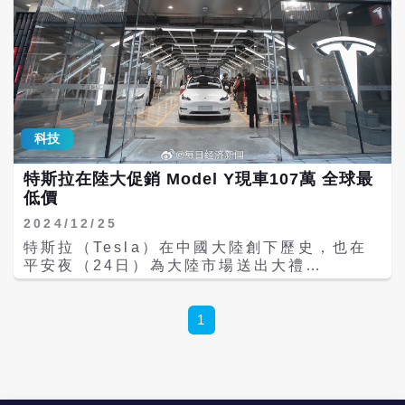
科技
特斯拉在陸大促銷 Model Y現車107萬 全球最
低價
2024/12/25
特斯拉（Tesla）在中國大陸創下歷史，也在
平安夜（24日）為大陸市場送出大禮
──Model Y歷史最低價、全球最低價。 12月
24日一早，特斯拉中國官網上線「選購現車
尾款立減」活動政策，選購Model Y現車享尾
1
款立減10000元（人民幣，下同），該活動截
止日期為12月31日，針對Model Y後輪驅動
版及長續航全輪驅動版車型，消費者還可享
「5年0息」方案，進一步降低購車門檻。 特