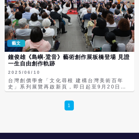
藝文
鐘俊雄《島嶼‧跫音》藝術創作展板橋登場 見證
一生自由創作軌跡
2025/06/10
台灣創價學會「文化尋根 建構台灣美術百年
史」系列展覽再啟新頁，即日起至9月20日，
於創價美術館板橋館推出《島嶼‧跫音─鐘俊雄
藝術創作展》。該展覽回顧鐘俊雄不同生命階
段的創作足跡，呈現其探索藝術並持續創新的
1
歷程。不僅讓民眾欣賞這些自由奔放、刻劃生
命美感的作品，更得以一見鐘俊雄作為創作者
與藝術推廣者的多重角色，見證他一生對藝術
的探索與實踐。 鐘俊雄1939年出生於台中、
2021年逝世。1957年求學期間，拜入有「台