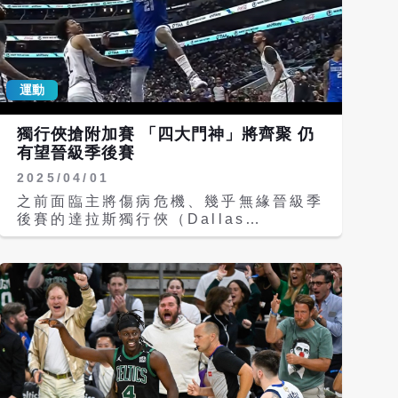
運動
獨行俠搶附加賽 「四大門神」將齊聚 仍
有望晉級季後賽
2025/04/01
之前面臨主將傷病危機、幾乎無緣晉級季
後賽的達拉斯獨行俠（Dallas
Mavericks），近5戰勇奪4勝，附加賽
門票再燃生機，目前獨行俠暫時排名西區
第9。 獨行俠隊今天（1日）在主場出戰
布魯克林籃網（Brooklyn Nets）的賽
事中，雖然迎回因傷缺席1個半月的當家
中鋒葛佛（Daniel Gafford），並且在
第四節一度取得雙位數領先優勢，不過卻
在比賽最後階段出現進攻當機的狀況，讓
籃網最終以113：109帶走勝利，也吞下
戴維斯（Anthony Davis）代表獨行俠