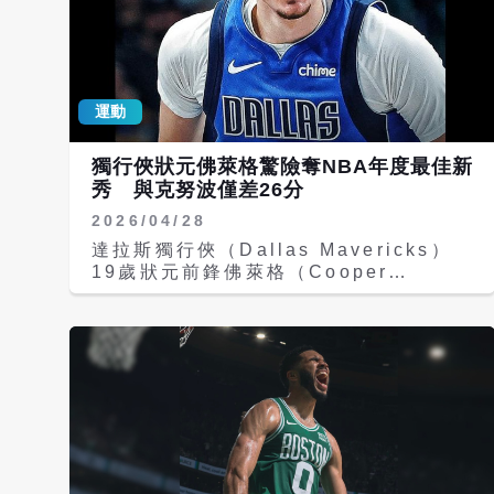
運動
獨行俠狀元佛萊格驚險奪NBA年度最佳新
秀 與克努波僅差26分
2026/04/28
達拉斯獨行俠（Dallas Mavericks）
19歲狀元前鋒佛萊格（Cooper
Flagg），28日正式獲頒2025-26賽季
NBA年度最佳新秀（Rookie of the
Year）。在近年競爭最激烈的新秀票選
之一中，佛萊格以412分、56張第一名
選票，驚險擊敗前杜克大學（Duke
University）隊友、現效力夏洛特黃蜂
（Charlotte Hornets）的克努波
（Kon Knueppel），成為本季最佳新
秀得主。 根據NBA公布的全球100位媒
體評審團投票結果，佛萊格獲得56張第