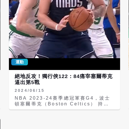
（Charlotte Hornets）。第一輪選秀
定在6月25日舉行。 獨行俠出席抽籤的
列名代表是球隊大使布萊克曼
（Rolando Blackman），他1981年
選秀是在第1輪以第9順位被達拉斯挑
走，背號22號球衣也在達拉斯退休。 外
界看好今年的狀元郎應該是杜克大學的佛
萊格。他身高6呎9吋（約206公分）、
體重205磅（約93公斤），職司前鋒。
這名全能球員來自緬因州紐波特
運動
（Newport），在得分、組織進攻與防
守皆有相當好的實力。 達拉斯3個月前震
撼送走當家一哥唐西奇（Luka
絕地反攻！獨行俠122：84痛宰塞爾蒂克
Doncic），讓高層被罵翻，如今逆襲抽
逼出第5戰
中狀元籤，有望組成「佛萊格+AD」的
2024/06/15
新組合拚冠。 這是獨行俠隊史首次獲得
狀元籤，「1.8%的機率」為歷史第4
NBA 2023-24賽季總冠軍賽G4，波士
低，達拉斯過往最高順位是1994年的榜
頓塞爾蒂克（Boston Celtics） 持續
眼籤，當年他們選中了傳奇控衛奇德
作客達拉斯獨行俠（Dallas
（Jason Kidd），他也是球隊現任主
Mavericks），15日上午8時30分在獨
帥。現在達拉斯有機會選進各隊垂涎已
行俠主場美國航空中心（American
久、6呎9吋的杜克天才前鋒弗拉格，讓
Airlines Center）球館進行，背水一戰