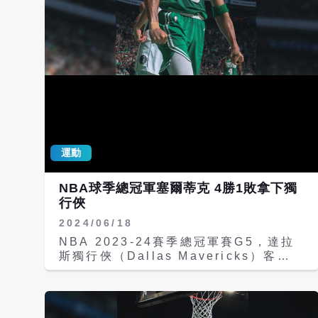
一名選票、44張第二名選票，累積412
分；克努波則拿下44張第一名選票、55
張第二名選票，以386分緊追在後，雙方
僅差26分，成為近年票數差距第二小的
年度最佳新秀競爭。 費城76人
（Philadelphia 76ers）後衛埃奇庫姆
（V.J. Edgecombe）則以96分排名第
三，未獲任何第一名選票。 身為2025年
NBA選秀狀元，佛萊格本季展現全能身
手，場均繳出21分、6.7籃板、4.5助
運動
攻，不僅得分高居所有新秀第一，助攻排
名第二，籃板則位列第三，成功扛起獨行
俠重建核心角色。 他也因此成為NBA與
NBA球季總冠軍塞爾蒂克 4勝1敗拿下獨
ABA合併以來，第4位在新人球季就能達
行俠
成場均至少20分、6籃板、4助攻的球
2024/06/18
員，前3位分別是「大鳥」柏德（Larry
Bird）、「籃球之神」喬丹（Michael
NBA 2023-24賽季總冠軍賽G5，達拉
Jordan）與獨行俠傳奇唐西奇（Luka
斯獨行俠（Dallas Mavericks）客場挑
Doncic）。 佛萊格本季最具代表性的比
戰波士頓塞爾蒂克（Boston
賽，莫過於對奧蘭多魔術（Orlando
Celtics），今天上午8時30分於塞爾蒂
Magic）一戰狂轟51分，雖然球隊最終
克主場TD Garden球場舉行，塞爾蒂克
吞敗，但他仍寫下NBA史上最年輕單場
靠著雙探花塔圖（Jayson Tatum）的