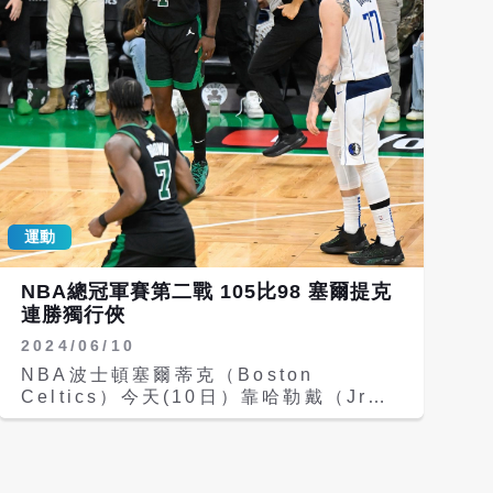
出賽後的首場敗仗。 今年球季主力陣容
遇傷病打擊的獨行俠，在主控厄文
（Kyrie Irving）因阿基里斯腱受傷動
刀賽季報銷後，戴維斯（Anthony
Davis）和華盛頓（P.J.
Washington）等主力先後回歸。戴維
斯等主力，過去5場比賽拿下4勝，重新
回到爭取西區附加賽競爭行列。另外，兩
大長人萊夫利（Dereck Lively II）和
葛佛（Daniel Gafford）也即將復出。
運動
萊夫利自1月14日因腳踝傷勢缺陣至今，
本季出賽32場，其中25場擔任先發，場
均貢獻9.1分、7.8籃板、2.6助攻、1.7
NBA總冠軍賽第二戰 105比98 塞爾提克
阻攻。 葛佛則是因膝蓋傷勢自2月10日
連勝獨行俠
之後便未曾出賽，本季出賽51場，有28
2024/06/10
場擔任先發，繳出場均12.3分、6.9籃板
與1.9阻攻的成績。 如果「四大門神」先
NBA波士頓塞爾蒂克（Boston
後回歸將提供獨行俠更多靈活輪替的空
Celtics）今天(10日）靠哈勒戴（Jrue
間。目前球隊仍讓戴維斯扛大前鋒，而華
Holiday）在第2節砍進11分、整場比賽
盛頓則出任先發小前鋒。
攻下26分的帶領下逆轉戰局，最終105
比98擊退達拉斯獨行俠（Dallas
Mavericks），收下總冠軍賽2連勝。