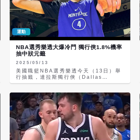
運動
NBA選秀樂透大爆冷門 獨行俠1.8%機率
抽中狀元籤
2025/05/13
美國職籃NBA選秀樂透今天（13日）舉
行抽籤，達拉斯獨行俠（Dallas
Mavericks）以僅1.8%的機率抽到價值
連城的狀元籤，外界看好杜克大學
（Duke University）的佛萊格
（Cooper Flagg）很有可能披上獨行
俠戰袍。 關係NBA各隊前途的選秀樂
透，今年狀元籤落在機率極低的獨行俠手
上，榜眼則是由聖安東尼奧馬刺（San
Antonio Spurs），第3與第4順位則分
別落入費城76人
（Philadelphia76ers）與夏洛特黃蜂