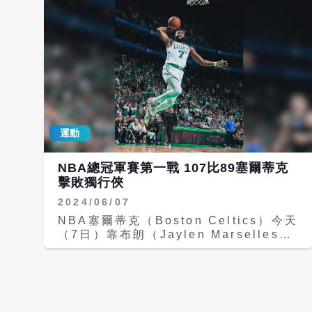
50分球員紀錄。 此外，他本季共有4場
31分8籃板11助攻，以及布朗（Jaylen
得分突破40分，創下自艾佛森（Allen
Brown）的21分8籃板6助攻演出，終場
Iverson）1996-97賽季以來，新秀單
就以106比88、在總冠軍系列賽以4比1
季最多40分場次紀錄，同時超越詹姆斯
擊敗獨行俠，拿下總冠軍。 「綠衫軍」
（LeBron James）保持的青少年球員
塞爾蒂克是繼2008年皮爾斯（Paul
單季40分場次紀錄。 截至4月12日，佛
Pierce）、賈奈特（Kevin Garnett）
萊格獲獎時年僅19歲112天，成為NBA
及艾倫（Ray Allen）的「GAP三巨
史上第二年輕的年度最佳新秀得主，僅比
頭」在陣之後再次捧下冠軍金盃，也是隊
2003-04賽季獲獎的詹姆斯年長6天。
史上第18冠，超越洛杉磯湖人獨居NBA
他也成為達拉斯獨行俠隊史第3位拿下年
運動
史上最多冠軍球隊。 NBA總冠軍賽第5
度最佳新秀的球員，前兩位分別為1995
戰今天回到波士頓主場的塞爾蒂克隊，在
年的基德（Jason Kidd）與2019年的
塔圖獨拿31分領軍下，他在上半場就拿
NBA總冠軍賽第一戰 107比89塞爾蒂克
唐西奇。 獨行俠在上季交易唐西奇後，
到21分，優勢一路延續到下半場，最終
擊敗獨行俠
一度跌入樂透區，但最終抽中狀元籤選進
「綠衫軍」以106：88擊敗獨行俠。 塞
佛萊格，如今首個賽季便成功收下新人
2024/06/07
爾蒂克上次封王是在2008年。今天一開
王，也讓球隊迅速找到「後唐西奇時代」
賽，塞爾蒂克在第一節就取得28：18領
NBA塞爾蒂克（Boston Celtics）今天
的新核心。
先。在冠軍戰第2戰第三節投進壓哨34呎
（7日）靠布朗（Jaylen Marselles
大號三分彈的普里查德（Payton
Brown），攻下22分，加上傷癒復出的
Pritchard），今天在上半場再飆進43
波辛吉斯（Kristaps Porzingis）攻下
呎空心球，讓當地的波士頓球迷大聲歡
20分，終場107比89擊退獨行俠
呼，也讓塞爾蒂克上半場打完領先擴大到
（Dallas Mavericks），拿下NBA總
67：46。 獨行俠在下半場的比賽中試圖
冠軍賽第一戰的勝利。 美國職籃NBA總