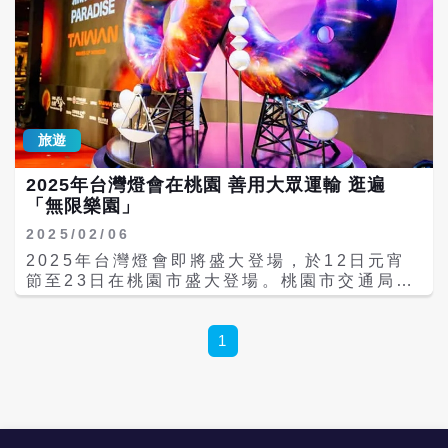
旅遊
2025年台灣燈會在桃園 善用大眾運輸 逛遍
「無限樂園」
2025/02/06
2025年台灣燈會即將盛大登場，於12日元宵
節至23日在桃園市盛大登場。桃園市交通局鼓
勵大家搭乘大眾運輸工具。 桃園市交通局指
出，為方便民眾前往燈會現場並減少交通壅
塞，桃市府鼓勵民眾搭乘高鐵、桃園捷運等大
1
眾運輸前往，並推出5條免費燈會接駁車服務
路線，包含1條燈區轉運接駁線（紅線）及4條
區外乘車之接駁線（綠、棕、藍、黃線）。 推
出5條免費賞燈專車，包括1條燈區轉運接駁紅
線，往返A18和A19兩燈區，以及桃園中路風