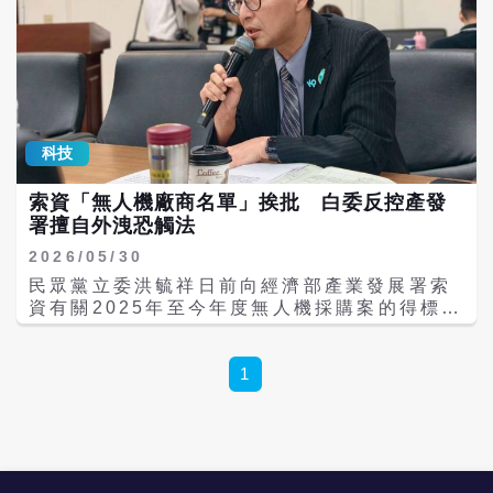
科技
索資「無人機廠商名單」挨批 白委反控產發
署擅自外洩恐觸法
2026/05/30
民眾黨立委洪毓祥日前向經濟部產業發展署索
資有關2025年至今年度無人機採購案的得標廠
商名單，要求詳列產品結構及定位晶片等關鍵
零組件材料清單，被媒體引用匿名政府人士指
稱，洪毓祥索資上述資訊，恐暴露政府採購無
1
人機的弱點、成為國安漏洞。對此，洪毓祥強
調，索資是為了解政府大推的無人機產業鏈是
否符合「非紅供應鏈」，並批產發署未與辦公
室溝通，擅將索資內容沒遮蔽給記者，有違反
個資嫌疑。 據洪毓祥國會辦公室的索資通知單