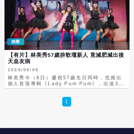
娛樂
【有片】林美秀57歲拚歌壇新人 竟減肥減出後
天血友病
2024/06/06
林美秀今（6日）慶祝57歲生日同時，也推出
個人首張專輯《Lady Pum Pum》，出道37
年的她首當新人，為發片減肥7公斤竟造成後
天血友病住院一周治療，現在血紅素掉到剩
7（正常12以上），貧血暈眩、蹲下就昏，不
1
能受傷也不能被撞，緊急時還需打一針10幾萬
的「救命針」以免休克，臉也因為吃類固醇雙
頰腫起，可說是為了這張專輯拚了老命！ 林美
秀坦言，當初為發片想要外型好看而動起減肥
念頭，「當時默默去打了『瘦瘦針』，常常一