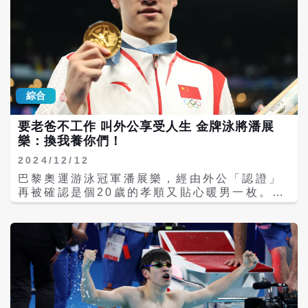
綜合
要老爸不工作 叫外公享受人生 金牌泳將潘展
樂：換我養你們！
2024/12/12
巴黎奧運游泳冠軍潘展樂，經由外公「認證」
再被確認是個20歲的孝順又貼心暖男一枚。
據鹿城融媒報導，潘展樂外公日前在溫州接受
採訪時，談及「樂樂」滿臉笑意。他說，「樂
樂」給全家都下了任務：「好好生活，加強消
費，享受人生」。潘展樂對家人說：「小時候
你們養我，現在我養你們」。 日前，潘展樂的
外公蔣捍東接受採訪時表示，「他就給他爸下
任務，『老爸，回家把車子學會！』」潘展樂
要讓他們好好地生活，不要再操心賺錢養家的