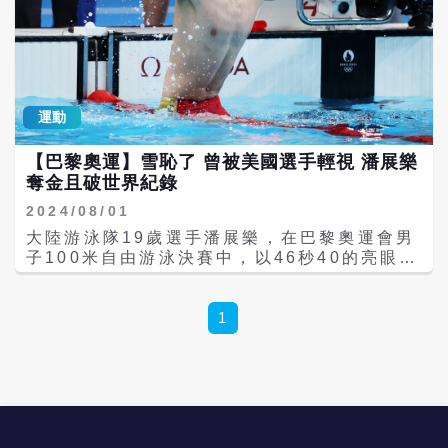
問題， 「工作都不要幹了，把車子學會以後帶
著爺爺跑遍全國。全國跑完以後，到國外，我
到哪裡比賽都把你們帶上」。「後來他就跟我
講，爺爺，好好生活，加強消費，享受人
生！」蔣捍東高興地說，「以前是我教育樂
樂，現在呢是樂樂來教育我。」「以前呢是樂
運動
樂找我要錢，現在樂樂說，給家人用點錢還是
有的。」這一舉動展現了潘展樂的孝順和對家
【巴黎奧運】雪恥了 曾被美國選手輕視 潘展樂
人的關愛。 澎派新聞表示，潘展樂2004年8月
奪金且破世界紀錄
4日出生於浙江省溫州市，父母都在國企上
班，外公蔣捍東年輕時參軍，退伍後成為中學
2024/08/01
歷史老師。外孫潘展樂的出生，讓蔣捍東非常
大陸游泳隊19歲選手潘展樂，在巴黎奧運會男
高興。溫州話中「蔣」「展」同音，他為外孫
子100米自由游泳決賽中，以46秒40的亮眼成
取名潘展樂，意為「潘蔣兩家同歡樂」。因父
績，打破世界紀錄，奪得金牌，這是大陸游泳
母工作忙，潘展樂從小由外公、外婆照顧。 蔣
隊在本屆奧運的第1金，潘展樂不負眾望，大
捍東很早就對外孫進行啟蒙教育，教他說話、
陸隊在本屆奧運的第9面金牌。潘展樂賽後受
1
背詩。外孫稍大一點後，他給外孫報了小主持
訪時開心表示，「日前才被歐美選手輕視，如
人、詩朗誦等多個興趣班。2008年10月，外
今奪冠終於一雪前耻了。」 男子100公尺自由
公將潘展樂送去學游泳，蔣捍東覺得男孩子練
式是大陸隊的衝金點，目前兩項紀錄皆屬於大
習游泳能夠強身健體，從此，蔣捍東清早將4
陸隊，其中世界紀錄是由潘展樂今年刷新的46
歲的潘展樂送到游泳學校上訓練課，1小時後
秒80，而奧運會紀錄是潘展樂本屆創造的46秒
接他回家吃早飯，然後再送到幼兒園。 開始，
92。潘展樂在決賽中前50公尺以22秒28甩開