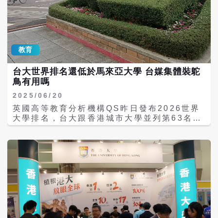
的40％增加到今年的50％。台灣學子可用學測
（General Scholastic Ability Test，
GSAT）成績申請入學，香港大學、香港中文
大學要求學測3科頂標；香港科技大學要求學
測總級分頂標；香港理工大學要求學測4科達
教育
前15％（約頂標）；香港城市大學視各科系要
求，需1至4科學測頂標。 香港浸會大學需學
台大世界排名還低於馬來亞大學 台媒集體裝鴕
測4科成績；香港教育大學是英語以外3科均
鳥有用嗎
標；香港嶺南大學接受學測成績。 另由於香港
是全英語教學，因此學測英文成績一律要求頂
2025/06/20
標，且須通過全英語面試。若學測英文未達頂
英國高等教育分析機構QS昨日發布2026世界
標，也可用托福、雅思等成績代替。 值得一提
大學排名，台大跟香港城市大學並列第63名，
的是，港校通常接受台灣學生以學測成績申請
不過有9所陸校和港校排名都在台大前面。不
入學，但針對「分科測驗（Advanced
但如此，台大排名還低於東亞的傳統高教強國
Subjects Test，AST）」成績，主要做為自
日本、新加坡，也低於新興的韓國，甚至低於
主招生時的優勢補充，而非如同學測成績般的
大馬的馬來亞大學（58，括弧內是名次，下
常規申請主軸。不過港大官網中明確提到，也
同）。 台媒只談台灣不看其他 奇怪的是，在
接受台生分科測驗成績。 香港8校學費又上調
台灣媒體幾乎看不到上述新聞。鍵入「QS」做
8％至20％ 學費方面，2025年8所港校的非本
為關鍵字，只會搜到「台大第63名創史上新
地生學費已經漲過一輪，2026年繼續上漲。其
高」、「全台15校進入QS千名內」，或是進
中，香港大學STEM學院漲至24.9萬港幣、年
入QS一千名的個別學校公關稿。 北京大學
漲14.2％；非STEM學院漲至22.4萬港幣、年
（14）、北京清華大學（17）、上海復旦大學
漲13.1％。STEM學院包括牙科、工程、醫學