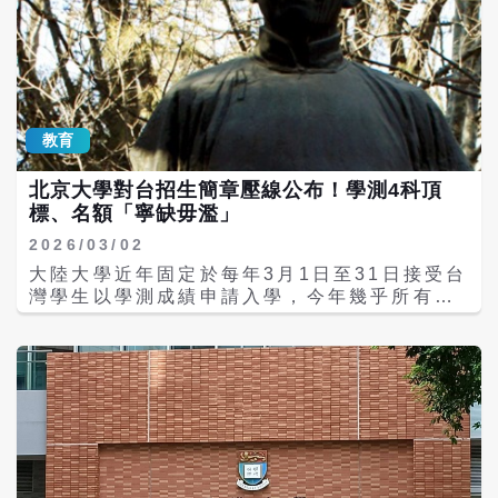
8均為美國或英國院校，只有並列第8名的瑞士
蘇黎世聯邦理工學院及第10名的新加坡國立大
學除外。新加坡國立大學成為「亞洲一哥」；
同樣來自新加坡的南洋理工大學第12名。 兩
岸三地以香港大學第11名最佳；另外4所擠進
百強的港校是香港中文大學第18名、香港科技
教育
大學第33名、香港理工大學第50名、香港城市
大學第52名。 大陸有5所大學進入百強，除了
北京大學對台招生簡章壓線公布！學測4科頂
北大和北京清華之外，上海復旦大學第26名、
標、名額「寧缺毋濫」
上海交通大學第36名、浙江大學第47名、南京
大學第90名。 台灣大學是世界排名第54名、
2026/03/02
亞洲第17名。排名在台大之前的亞洲學校除了
大陸大學近年固定於每年3月1日至31日接受台
2所來自新加坡、5所來自中國大陸、5所來自
灣學生以學測成績申請入學，今年幾乎所有陸
香港，另外還有來自韓國的首爾國立大學（第
校都早早公布對台招生簡章，甚至有去年11月
38名）、延世大學（第42名）、高麗大學（並
就公布的；只有龍頭學校北京大學壓線於2月
列第52名）；以及來自日本的東京大學（第39
28日才公布，門檻是學測4科頂標，並標明名
名）。
額「寧缺毋濫」。值得一提的是，北大要求親
赴校區面試。 北京大學2月28日公布「2026
年招收台灣高中畢業生簡章」，表示招生工作
將本著「公平、公正、公開」的原則，嚴格程
式，擇優錄取，寧缺毋濫。學測門檻是國英數
+社/自4科頂標。詳見「祖國大陸普通高校依