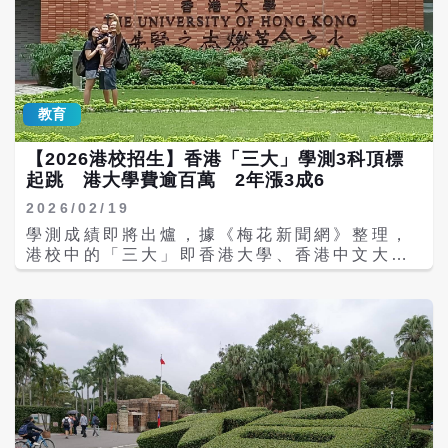
據台灣地區學測成績招收台灣高中畢業生系統
（https://www.gatzs.com.cn/z/tw/getYxxx
北大表示，初審將根據考生學測科目總級分確
定面試名單。凡所報科系包含數學類、物理學
類、天文學、電腦類、電子資訊類、工科試驗
教育
班類、化學類、環境科學、地質學類、地球物
理學類、心理學類、生物科學類、臨床醫學、
【2026港校招生】香港「三大」學測3科頂標
口腔醫學或藥學之一的考生，學測4科是國
起跳 港大學費逾百萬 2年漲3成6
文、數A、英文、自然。 其餘考生，學測4科
是國文、數A或數B、英文、自然或社會。考生
2026/02/19
可於4月15日左右在報名系統內查詢初審結
學測成績即將出爐，據《梅花新聞網》整理，
果；預定4月下旬舉行面試，面試地點在北京
港校中的「三大」即香港大學、香港中文大
大學校內，具體安排另行通知。校方將根據面
學、香港科技大學的學測成績要求都是3科頂
試成績和學測成績等綜合評定，擇優錄取，考
標起跳；學費則以香港大學最高，就讀該校
生可於5月15日至19日登錄報名系統查詢。 北
STEM學院每年學費24.9萬港幣（約合新台幣
京大學學費是醫學部每年6000元人民幣；生命
100.5萬元）。港大學費已是連2年大躍進，從
科學學院、資訊科學技術學院、元培學院每年
2024年18.2萬漲到今年24.9萬，漲幅已達3
5300元人民幣；其他院系每年5000元人民
成6，相當驚人。 英語頂標是硬標準 看準香港
幣。住宿費約每年1000元人民幣。
國際化、全英語教學優勢，不少學子有意赴港
就讀。香港8所公立大學都接受台灣學子以學
測成績申請入學，至於非本地生名額再從去年