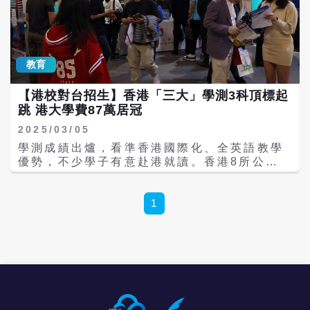
（30）、上海交通大學（47）、浙江大學
和科學學院、計算機與數據科學學院和創新學
（49），進了前50強，不好意思，台灣讀者是
院；非STEM學院包括建築學院、藝術學院、
看不到它們的排名的。香港8所公立大學有5所
商業與經濟學院、教育學院、法律學院和社會
搶進百大：香港大學（11）、香港中文大學
科學學院。 香港科技大學從18.5萬港幣漲至
教育
（32）、香港科技大學（44）、香港理工大學
21.5萬港幣、年漲16.2％；香港中文大學從
（54）、香港城市大學（63），這意味著港校
17.8萬港幣漲至21.4萬港幣、年漲20.2％，
已經完全走出2019年「反占中」事件陰影，
【港校對台招生】香港「三大」學測3科頂標起
漲幅最大；香港理工大學從17.5萬港幣漲至20
但，對此台媒也很少著墨。 台大排名創新高、
跳 港大學費87萬居冠
萬港幣、年漲14.3％。 香港城市大學從17萬
新竹清華重回前200強、陽明交大首度擠入前
港幣漲至19萬港幣，年漲11.8％；該校的獸醫
2025/03/05
200強，固然可喜；但同時檢視其他訊息之
學課程從35萬港幣漲至39.2萬港幣，年漲
學測成績出爐，看準香港國際化、全英語教學
後，例如把同文同種的兩岸三地大學放在一
12％。 香港浸會大學從17.5萬港幣漲至19萬
優勢，不少學子有意赴港就讀。香港8所公立
起，我們才會理解，台灣高教已經落後於陸、
港幣，年漲8.6％；香港教育大學從16.7萬港
大學都接受台灣學子以學測成績申請入學，據
港。 不只如此，台大的排名，放在東亞圈，也
幣漲至18萬港幣，年漲7.8％；香港嶺南大學
《梅花新聞網》整理，港校中的「三大」即香
不如日本（東京大學36、京都大學57）和新加
從16萬港幣漲至17.5萬港幣，年漲9.4％。 獎
港大學、香港中文大學、香港科技大學的學測
1
坡（新加坡國立大學8、南洋理工大學12），
學金、住宿費、生活費 港校由於學費高昂，通
成績要求都是3科頂標起跳；學費則以香港大
落後於韓國（首爾大學32、延世大學50、高麗
常都會提供多項獎學金吸引優秀學生，其中
學最高，就讀該校STEM學院每年花費21.8萬
大學61）、甚至落後於馬來西亞（馬來亞大學
「新生獎學金」指的是入學時校方依據考生考
港幣（約合新台幣87.2萬元）。 入學要求是
58）。 意外嗎？但這不是今年，也不是最近3
試成績及面試表現給的獎學金，包括全額獎學
學測成績+全英語面試 目前港校的非本地生名
年才發生；這是10年內逐漸形成的。 陸校港
金（學費全免加上生活費）、學費全免、學費
額已上調至40％。台灣學子可用學測
校各有強項 以上還只是粗淺地從名次的角度來
半免等，大學4年期間須學業成績到達一定標
（GSAT，General Scholastic Ability
看，若進一步看評分指標，陸校獲得較高排名
準，才可以續領。 另港校的住宿費方面，以香
Test）成績申請入學，香港大學、香港中文大
的原因主要是學術聲譽、雇主聲譽以及師均論
港科技大學為例，校內宿舍（不含膳食、冷氣