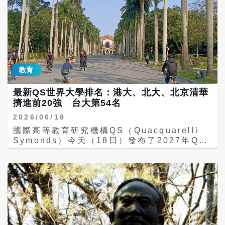
教育
最新QS世界大學排名：港大、北大、北京清華
擠進前20強 台大第54名
2026/06/18
國際高等教育研究機構QS（Quacquarelli
Symonds）今天（18日）發布了2027年QS
世界大學排名，兩岸三地以香港大學第11名最
佳；緊接在後是北京大學第13名、北京清華大
學第14名；台大第54名。共有5所港校、6所
陸校、1所台校擠進百強。 2027年QS世界大
學排名評估了來自106個國家地區的1500多所
大學。歐洲、北美和亞洲的全球競爭日益激
烈。麻省理工學院連續第15年蟬聯榜首，倫敦
帝國理工學院和史丹佛大學並列第二。 第1至