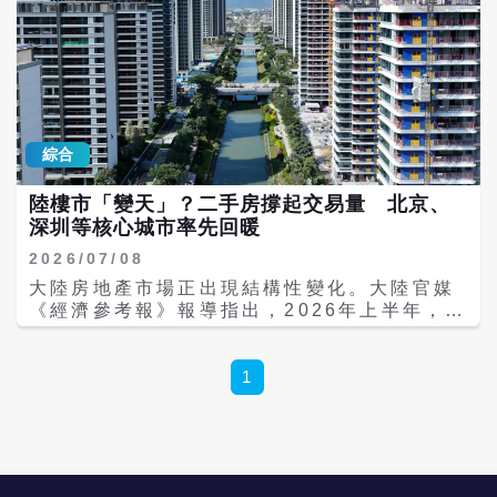
綜合
陸樓市「變天」？二手房撐起交易量 北京、
深圳等核心城市率先回暖
2026/07/08
大陸房地產市場正出現結構性變化。大陸官媒
《經濟參考報》報導指出，2026年上半年，在
中央持續推出穩樓市政策、地方政府因城施策
推動下，房地產市場逐步呈現「築底企穩、結
構分化、存量主導」三大特徵，其中二手房市
1
場活躍程度明顯高於新房，部分核心城市率先
釋放回穩訊號。 報導指出，與仍處於調整期的
新房市場相比，二手房已成為當前樓市修復的
重要支撐力量。政策紅利包括限購政策調整、
公積金政策優化、房貸利率下降，以及「以舊