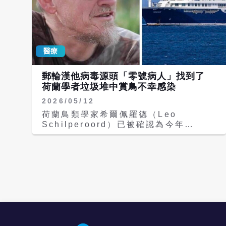
醫療
郵輪漢他病毒源頭「零號病人」找到了
荷蘭學者垃圾堆中賞鳥不幸感染
2026/05/12
荷蘭鳥類學家希爾佩羅德（Leo
Schilperoord）已被確認為今年
（2026年）4月南大西洋、「洪迪亞斯
號」（MV Hondius）郵輪爆發的致命
漢他病毒疫情首位病例「零號病人」
（patient zero）。他在郵輪航程中發
病並不幸去世，其妻子也隨後不治。 零
號病人是指在一次傳染病爆發事件中，最
早被感染或最早出現症狀的患者，他
（她）通常被視為整個疫情的起點。這起
疫情目前成為全球衛生單位追蹤的重點，
致力釐清罕見病毒如何在乘客間傳播並跨