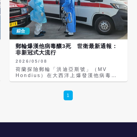
綜合
郵輪爆漢他病毒釀3死 世衛最新通報：
非新冠式大流行
2026/05/08
荷蘭探險郵輪「洪迪亞斯號」（MV
Hondius）在大西洋上爆發漢他病毒
（hantavirus，由齧齒目動物傳染給人
類而引起可致命傳染病）疫情，世界衛生
組織（WHO）於當地時間7日舉行記者
1
會，目前已收到8例相關病例，其中3人
死亡，5例確診病例，鑒於該疾病潛伏期
可長達6週，未來恐出現更多確診病例；
但世衛也稱，漢他病毒傳播方式與流感、
冠狀病毒不同，因此這起事件對公眾的風
險仍較低。 該艘郵輪4月1日從阿根廷烏
斯懷亞出發，船上原約有150名乘客與船