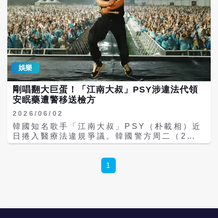
娛樂
剛唱翻大巨蛋！「江南大叔」PSY涉違法代領
安眠藥遭警移送檢方
2026/06/02
韓國知名歌手「江南大叔」PSY（朴載相）近
日捲入醫療法違規爭議。韓國警方周二（2
日）宣布，已將PSY涉嫌由他人代領安眠藥一
案移送首爾西部地方檢察廳偵辦，包括PSY本
人、經紀人、開立處方的醫師及醫院教授等共
1
6人涉案。 綜合韓聯社與《朝鮮日報》報導，
根據警方調查，PSY自2022年2月起至2025
年7月期間，在未親自接受面對面診療的情況
下，持續透過經紀人等第三方代為領取處方安
眠藥。涉案藥物包括Xanax（贊安諾，阿普唑