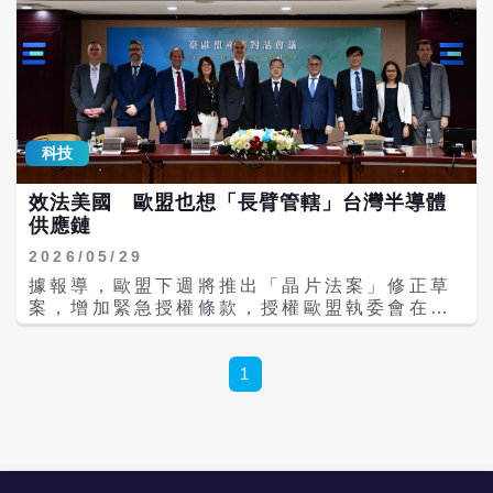
科技
效法美國 歐盟也想「長臂管轄」台灣半導體
供應鏈
2026/05/29
據報導，歐盟下週將推出「晶片法案」修正草
案，增加緊急授權條款，授權歐盟執委會在晶
片短缺時干預供應鏈，以因應美中衝突時，歐
洲可能無法獲得台灣供應的高效能晶片；這一
措施讓人想起2021年拜登政府引用《國防生產
1
法》（Defense Production Act）逼迫台積
電、三星等半導體廠商交出營業資料，以落實
對中晶片戰。 歐盟執委會曾坦言，歐洲超過半
數的高階晶片需求仰賴台灣，若台灣半導體出
口中斷，全球工業恐將在三週內陷入癱瘓。 因