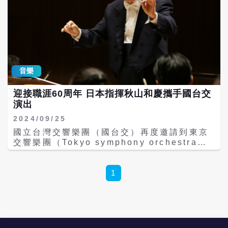
音樂
迎接職涯60周年 日本指揮秋山和慶攜手國台交
演出
2024/09/25
國立台灣交響樂團（國台交）再度邀請到東京
交響樂團（Tokyo symphony orchestra）
桂冠指揮秋山和慶（Kazuyoshi Akiyama）
帶來白遼士《浮士德的天譴》中的〈匈牙利進
行曲〉，以及聖桑第三號交響曲《管風琴》，
1
更攜手國台交法國號首席樓靜庭共同演出理查
史特勞斯第二號法國號協奏曲。今年也是高齡
83歲的秋山和慶迎來指揮生涯60周年的時刻，
至今他每年仍指揮超過50場音樂會，顯示出對
音樂的無限活力與熱情。 今年在日本，東京交